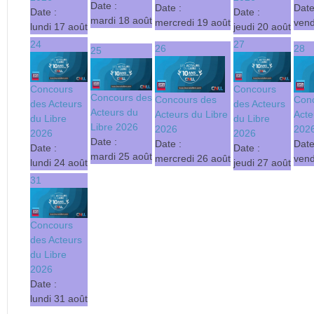
Date :
Date :
Date
Date :
Date :
mardi 18 août
mercredi 19 août
vend
lundi 17 août
jeudi 20 août
24
27
26
28
25
Concours
Concours
Concours des
Concours des
Con
des Acteurs
des Acteurs
Acteurs du
Acteurs du Libre
Acte
du Libre
du Libre
Libre 2026
2026
202
2026
2026
Date :
Date :
Date
Date :
Date :
mardi 25 août
mercredi 26 août
vend
lundi 24 août
jeudi 27 août
31
Concours
des Acteurs
du Libre
2026
Date :
lundi 31 août