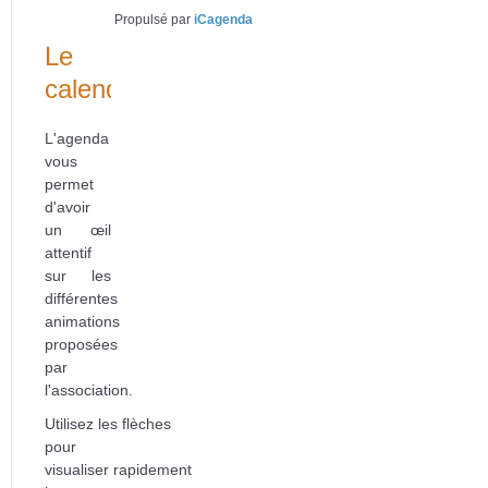
précédente
précédent
suivante
suivant
Propulsé par
iCagenda
Le
calendrier
L'agenda
vous
permet
d'avoir
un œil
attentif
sur les
différentes
animations
proposées
par
l'association.
Utilisez les flèches
pour
visualiser rapidement