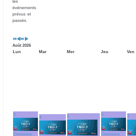
les
événements
prévus et
passés.
Août 2026
Lun
Mar
Mer
Jeu
Ven
3
6
5
7
4
Concours
Concours