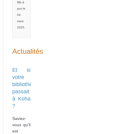
Mis à
jour le
04
mars
2025.
Actualités
Et si
votre
bibliothèque
passait
à Koha
?
Saviez-
vous qu’il
est