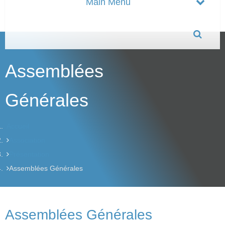
Assemblées
Générales
Accueil
Association
Présentation
Assemblées Générales
Assemblées Générales