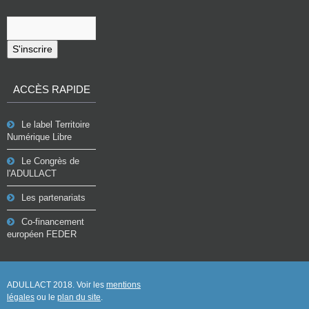
S'inscrire
ACCÈS RAPIDE
Le label Territoire
Numérique Libre
Le Congrès de
l'ADULLACT
Les partenariats
Co-financement
européen FEDER
ADULLACT 2018. Voir les
mentions
légales
ou le
plan du site
.