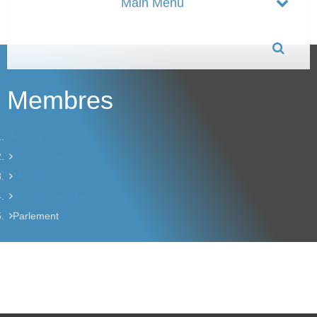
Membres
Accueil
Association
Membres
Portfolio membres
Parlement