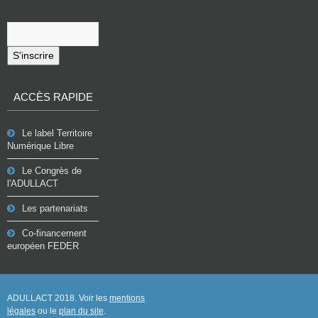
S'inscrire
ACCÈS RAPIDE
Le label Territoire
Numérique Libre
Le Congrès de
l'ADULLACT
Les partenariats
Co-financement
européen FEDER
ADULLACT 2018. Voir les
mentions
légales
ou le
plan du site
.