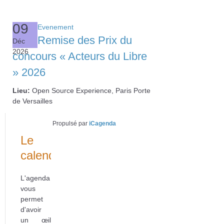
09
Evenement
Remise des Prix du
Déc
2026
concours « Acteurs du Libre
» 2026
Lieu:
Open Source Experience, Paris Porte
de Versailles
Année
Mois
Année
Mois
précédente
précédent
suivante
suivant
Propulsé par
iCagenda
Le
calendrier
L'agenda
vous
permet
d'avoir
un œil