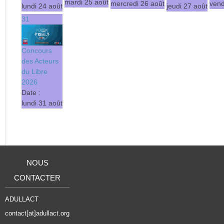
mardi 25 août
mercredi 26 août
vend
lundi 24 août
jeudi 27 août
31
Concours
des Acteurs
du Libre
2026
Date :
lundi 31 août
NOUS
CONTACTER
ADULLACT
contact[at]adullact.org