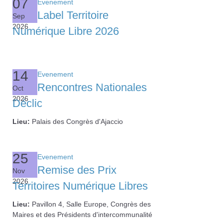
07
Evenement
Label Territoire
Sep
2026
Numérique Libre 2026
14
Evenement
Rencontres Nationales
Oct
2026
Déclic
Lieu:
Palais des Congrès d'Ajaccio
25
Evenement
Remise des Prix
Nov
2026
Territoires Numérique Libres
Lieu:
Pavillon 4, Salle Europe, Congrès des
Maires et des Présidents d'intercommunalité