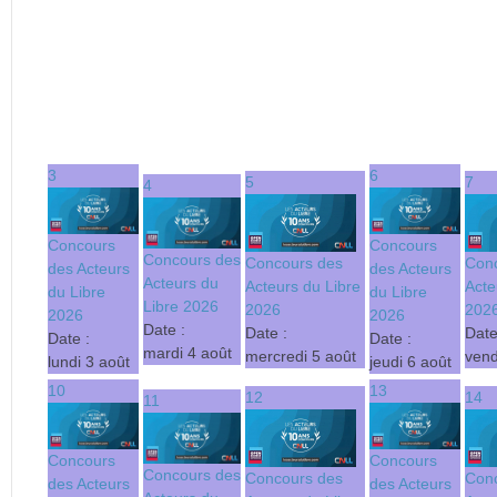
3
6
5
7
4
Concours
Concours
Concours des
Concours des
Con
des Acteurs
des Acteurs
Acteurs du
Acteurs du Libre
Acte
du Libre
du Libre
Libre 2026
2026
202
2026
2026
Date :
Date :
Date
Date :
Date :
mardi 4 août
mercredi 5 août
vend
lundi 3 août
jeudi 6 août
10
13
12
14
11
Concours
Concours
Concours des
Concours des
Con
des Acteurs
des Acteurs