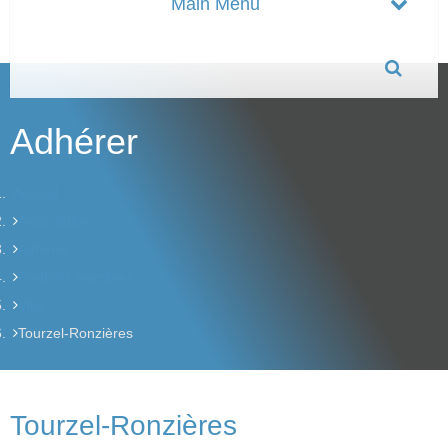
Adhérer
Accueil
Association
Adhérer
Portfolio membres
Ville
Tourzel-Ronzières
Tourzel-Ronzières