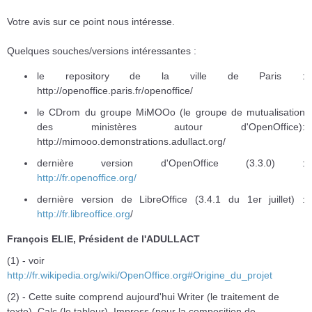
Votre avis sur ce point nous intéresse.
Quelques souches/versions intéressantes :
le repository de la ville de Paris :
http://openoffice.paris.fr/openoffice/
le CDrom du groupe MiMOOo (le groupe de mutualisation
des ministères autour d'OpenOffice):
http://mimooo.demonstrations.adullact.org/
dernière version d'OpenOffice (3.3.0) :
http://fr.openoffice.org/
dernière version de LibreOffice (3.4.1 du 1er juillet) :
http://fr.libreoffice.org
/
François ELIE, Président de l'ADULLACT
(1) - voir
http://fr.wikipedia.org/wiki/OpenOffice.org#Origine_du_projet
(2) - Cette suite comprend aujourd'hui Writer (le traitement de
texte), Calc (le tableur), Impress (pour la composition de