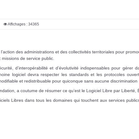
Affichages : 34365
’action des administrations et des collectivités territoriales pour prom
missions de service public.
curité, d’interopérabilité et d’évolutivité indispensables pour gére
moine logiciel devra respecter les standards et les protocoles ouver
modifiable et redistribuable pour quiconque sans aucune discrimination (
dation, a coutume de résumer ce qu’est le Logiciel Libre par Liberté, Ég
ls Libres dans tous les domaines qui touchent aux services publics r