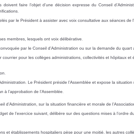
 doivent faire l’objet d’une décision expresse du Conseil d’Adminis
ifications.
elés par le Président à assister avec voix consultative aux séances de
es membres, lesquels ont voix délibérative.
st convoquée par le Conseil d’Administration ou sur la demande du quar
urrier pour les collèges administrations, collectivités et hôpitaux et éd
ion.
’Administration. Le Président préside l’Assemblée et expose la situation 
an à l’approbation de l’Assemblée.
l d’Administration, sur la situation financière et morale de l’Associatio
get de l’exercice suivant, délibère sur des questions mises à l’ordre du 
ions et établissements hospitaliers pèse pour une moitié, les autres collè