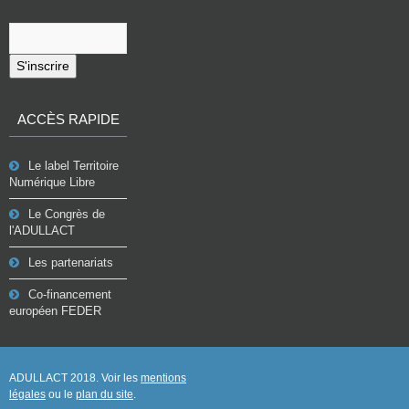
S'inscrire
ACCÈS RAPIDE
Le label Territoire
Numérique Libre
Le Congrès de
l'ADULLACT
Les partenariats
Co-financement
européen FEDER
ADULLACT 2018. Voir les
mentions
légales
ou le
plan du site
.