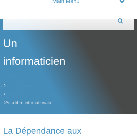
Un
informaticien
Accueil
Un informaticien
Actualités
Actu libre internationale
La Dépendance aux