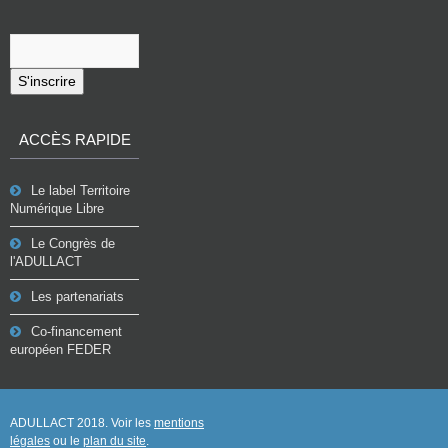
S'inscrire
ACCÈS RAPIDE
Le label Territoire
Numérique Libre
Le Congrès de
l'ADULLACT
Les partenariats
Co-financement
européen FEDER
ADULLACT 2018. Voir les
mentions
légales
ou le
plan du site
.