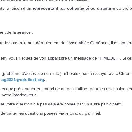
s, à raison d
'un représentant par collectivité ou structure
de préf
ent de la séance :
 pour le vote et le bon déroulement de l'Assemblée Générale ; il est impé
, vous risquez de voir apparaître un message de "TIMEOUT". Si cela arri
ues (problème d'accès, de son, etc.), n'hésitez pas à essayer avec Chr
l
ag2021@adullact.org
.
s aux présentateurs ; merci de ne pas l'utiliser pour les discussions ent
 votre interlocuteur.
 que votre question n'a pas déjà été posée par un autre participant.
e traiter les questions posées via le chat ou par mail.