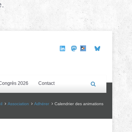
e.
Congrès 2026
Contact
il
Association
Adhérer
Calendrier des animations