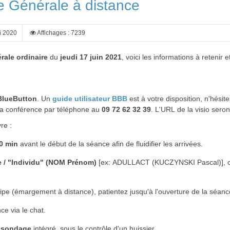
e Générale à distance
i 2020
Affichages : 7239
ale ordinaire
du
jeudi 17 juin 2021
, voici les informations à retenir
BlueButton
. Un
guide utilisateur BBB
est à votre disposition, n'hésite
e la conférence par téléphone au
09 72 62 32 39
. L'URL de la visio ser
re :
0 min
avant le début de la séance afin de fluidifier les arrivées.
 / "Individu"
(NOM Prénom)
[ex: ADULLACT (KUCZYNSKI Pascal)], cett
uipe (émargement à distance), patientez jusqu'à l'ouverture de la séanc
e via le chat.
e sondage
intégré, sous le contrôle d'un huissier.