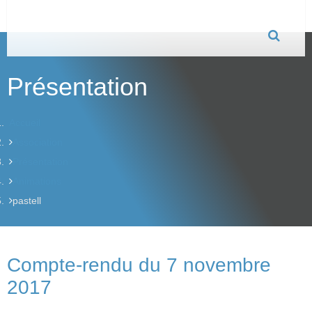
Présentation
Accueil
Association
Présentation
Animations
pastell
Compte-rendu du 7 novembre
2017