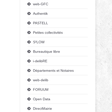
web-GFC
Authentik
PASTELL
Petites collectivités
S²LOW
Bureautique libre
i-delibRE
Départements et Notaires
web-delib
FORUUM
Open Data
DirectMairie