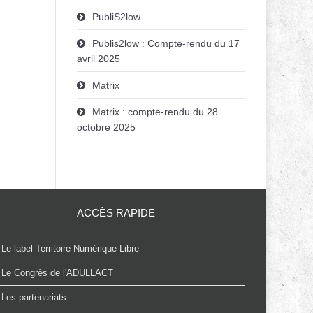
PubliS2low
Publis2low : Compte-rendu du 17
avril 2025
Matrix
Matrix : compte-rendu du 28
octobre 2025
ACCÈS RAPIDE
Le label Territoire Numérique Libre
Le Congrès de l'ADULLACT
Les partenariats