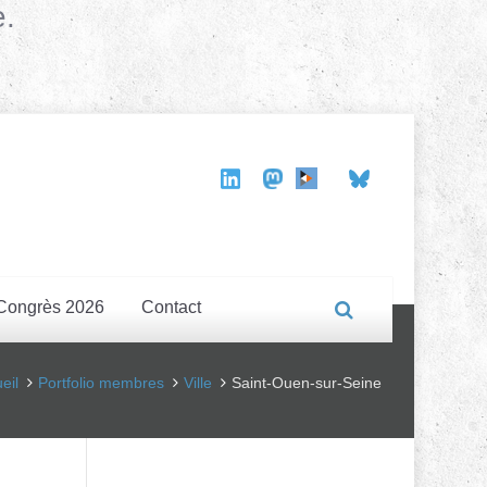
e.
Congrès 2026
Contact
eil
Portfolio membres
Ville
Saint-Ouen-sur-Seine