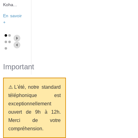
Koha...
En savoir
+
Important
⚠️L'été, notre standard
téléphonique est
exceptionnellement
ouvert de 9h à 12h.
Merci de votre
compréhension.