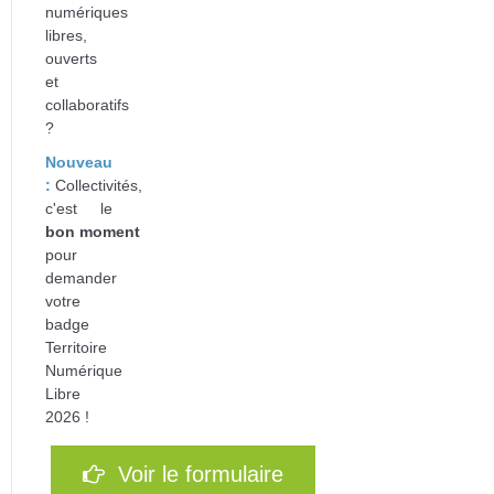
numériques
libres,
ouverts
et
collaboratifs
?
Nouveau
:
Collectivités,
c'est le
bon
moment
pour
d
emander
votre
badge
Territoire
Numérique
Libre
2026 !
Voir le formulaire