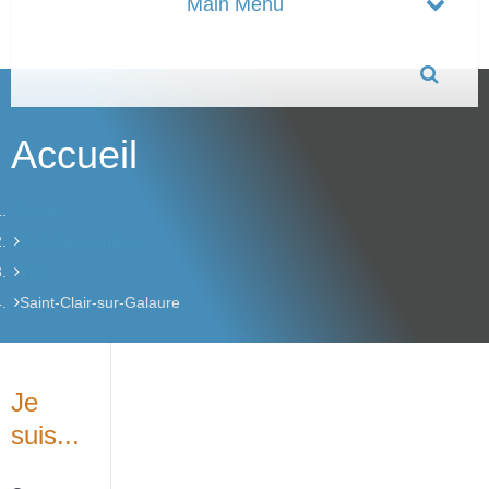
Accueil
Accueil
Portfolio membres
Ville
Saint-Clair-sur-Galaure
Je
suis...