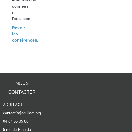
interventions
données
en
l'occasion.
Revoir
les
conférences...
NOUS
CONTACTER
ADULLACT
contact[at]adullact.org
04 67 65 05 88
5 rue du Plan du