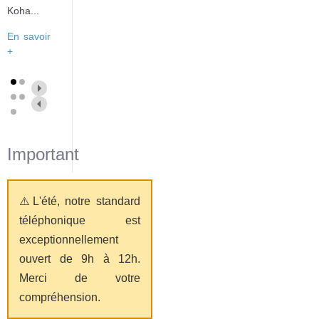
Koha...
En savoir
+
Important
⚠️L'été, notre standard
téléphonique est
exceptionnellement
ouvert de 9h à 12h.
Merci de votre
compréhension.