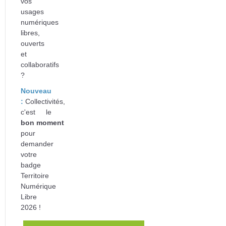
vos
usages
numériques
libres,
ouverts
et
collaboratifs
?
Nouveau
:
Collectivités,
c'est le
bon
moment
pour
d
emander
votre
badge
Territoire
Numérique
Libre
2026 !