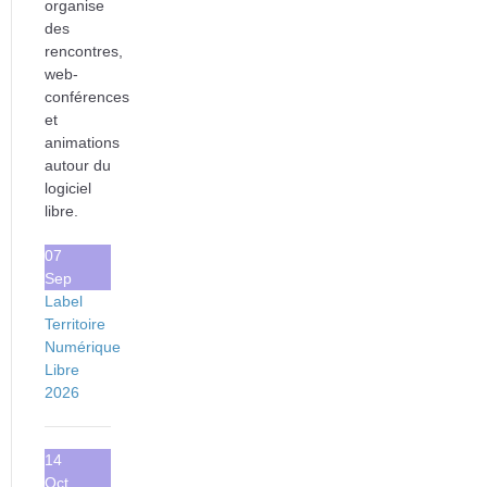
organise
des
rencontres,
web-
conférences
et
animations
autour du
logiciel
libre.
07
Sep
Label
Territoire
Numérique
Libre
2026
14
Oct