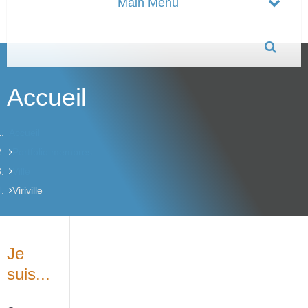
Accueil
Accueil
Portfolio membres
Ville
Viriville
Je
suis...