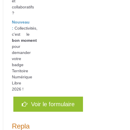
et
collaboratifs
?
Nouveau
:
Collectivités,
c'est le
bon
moment
pour
d
emander
votre
badge
Territoire
Numérique
Libre
2026 !
Voir le formulaire
Replays