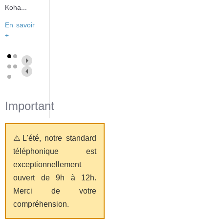
Koha...
En savoir
+
Important
⚠️L'été, notre standard
téléphonique est
exceptionnellement
ouvert de 9h à 12h.
Merci de votre
compréhension.