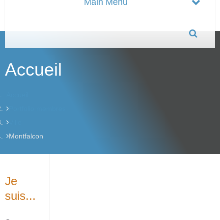
Accueil
Accueil
Portfolio membres
Ville
Montfalcon
Je
suis...