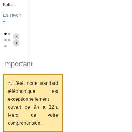
Koha...
En savoir
+
Important
⚠️L'été, notre standard
téléphonique est
exceptionnellement
ouvert de 9h à 12h.
Merci de votre
compréhension.