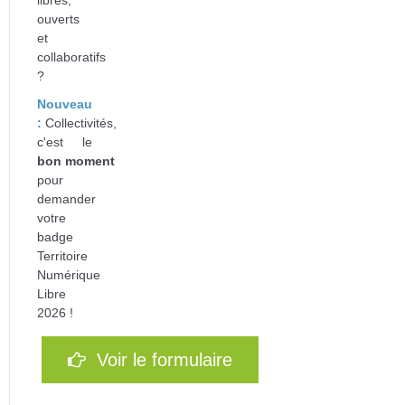
libres,
ouverts
et
collaboratifs
?
Nouveau
:
Collectivités,
c'est le
bon
moment
pour
d
emander
votre
badge
Territoire
Numérique
Libre
2026 !
Voir le formulaire