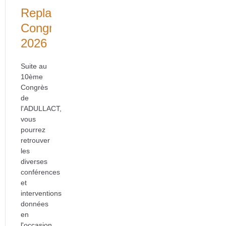
Replays
Congrès
2026
Suite au
10ème
Congrès
de
l'ADULLACT,
vous
pourrez
retrouver
les
diverses
conférences
et
interventions
données
en
l'occasion.