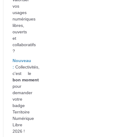
vos
usages
numériques
libres,
ouverts
et
collaboratifs
?
Nouveau
:
Collectivités,
c'est le
bon
moment
pour
d
emander
votre
badge
Territoire
Numérique
Libre
2026 !