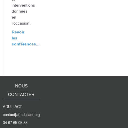
interventions
données
en
l'occasion.
Revoir
les
conférences...
NOUS
CONTACTER
ADULLACT
contact[at]adullact.org
04 67 65 05 88