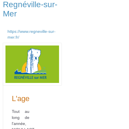
Regnéville-sur-
Mer
https://www.regneville-sur-
mer.fr/
L'agenda
Tout au
long de
l'année,