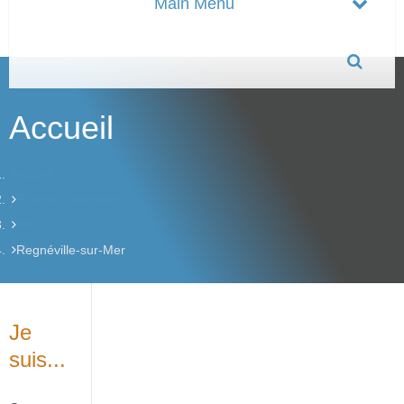
Accueil
Accueil
Portfolio membres
Ville
Regnéville-sur-Mer
Je
suis...