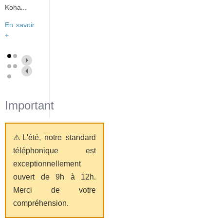
Koha...
En savoir
+
Important
⚠️L'été, notre standard
téléphonique est
exceptionnellement
ouvert de 9h à 12h.
Merci de votre
compréhension.