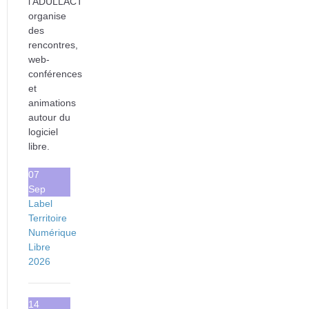
l'ADULLACT
organise
des
rencontres,
web-
conférences
et
animations
autour du
logiciel
libre.
07
Sep
Label
Territoire
Numérique
Libre
2026
14