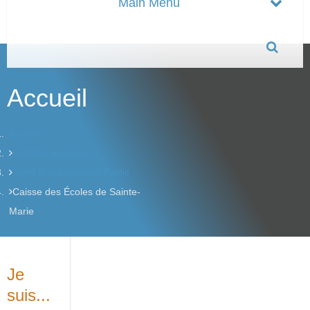
Accueil
Accueil
Portfolio membres
Autre Établissement Public
Caisse des Écoles de Sainte-
Marie
Je
suis...