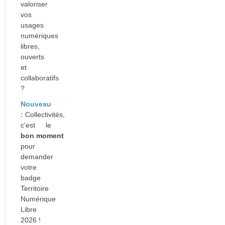
valoriser
vos
usages
numériques
libres,
ouverts
et
collaboratifs
?
Nouveau
:
Collectivités,
c'est le
bon
moment
pour
d
emander
votre
badge
Territoire
Numérique
Libre
2026 !