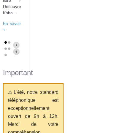
libre ?
Découvrez
Koha...
En savoir
+
Important
⚠️L'été, notre standard
téléphonique est
exceptionnellement
ouvert de 9h à 12h.
Merci de votre
compréhension.