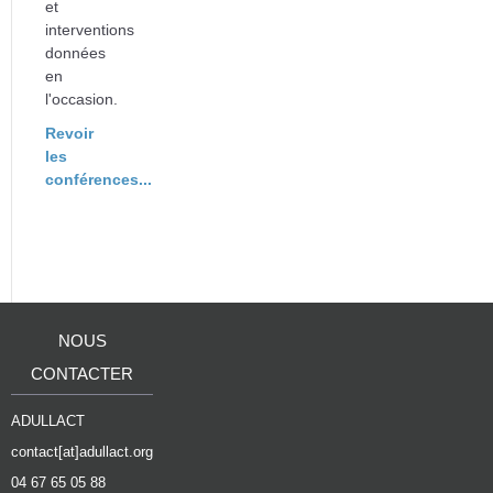
et
interventions
données
en
l'occasion.
Revoir
les
conférences...
NOUS
CONTACTER
ADULLACT
contact[at]adullact.org
04 67 65 05 88