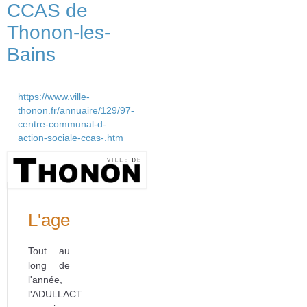
CCAS de
Thonon-les-
Bains
https://www.ville-
thonon.fr/annuaire/129/97-
centre-communal-d-
action-sociale-ccas-.htm
L'agenda
Tout au
long de
l'année,
l'ADULLACT