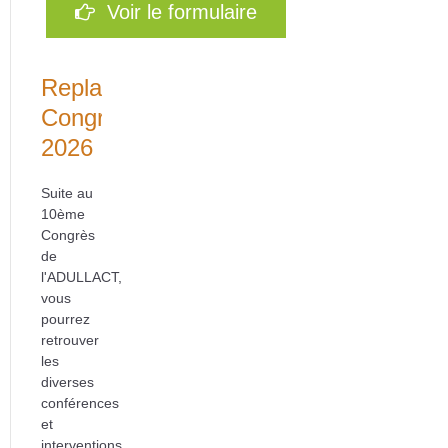
Voir le formulaire
Replays
Congrès
2026
Suite au
10ème
Congrès
de
l'ADULLACT,
vous
pourrez
retrouver
les
diverses
conférences
et
interventions