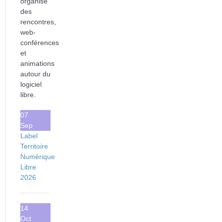
organise
des
rencontres,
web-
conférences
et
animations
autour du
logiciel
libre.
07
Sep
Label
Territoire
Numérique
Libre
2026
14
Oct