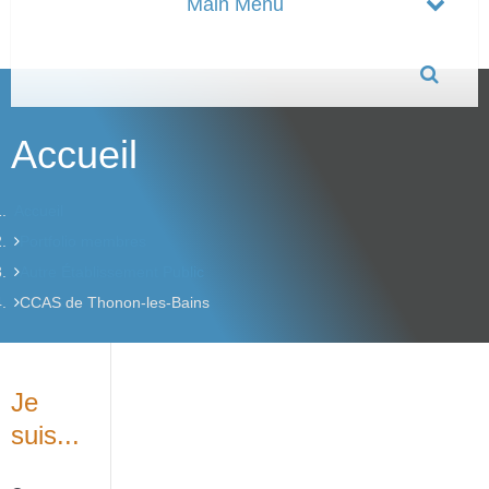
Accueil
Accueil
Portfolio membres
Autre Établissement Public
CCAS de Thonon-les-Bains
Je
suis...