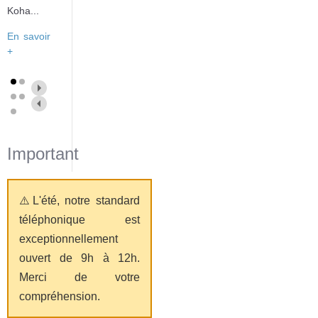
Koha...
En savoir
+
Important
⚠️L'été, notre standard
téléphonique est
exceptionnellement
ouvert de 9h à 12h.
Merci de votre
compréhension.