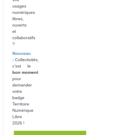
usages
numériques
libres,
ouverts
et
collaboratifs
?
Nouveau
:
Collectivités,
c'est le
bon
moment
pour
d
emander
votre
badge
Territoire
Numérique
Libre
2026 !