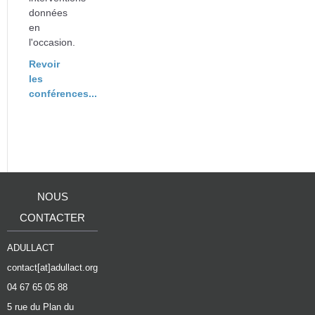
données
en
l'occasion.
Revoir
les
conférences...
NOUS
CONTACTER
ADULLACT
contact[at]adullact.org
04 67 65 05 88
5 rue du Plan du