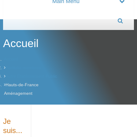
Accueil
Accueil
Portfolio membres
Autre Établissement Public
Hauts-de-France
Aménagement
Je
suis...