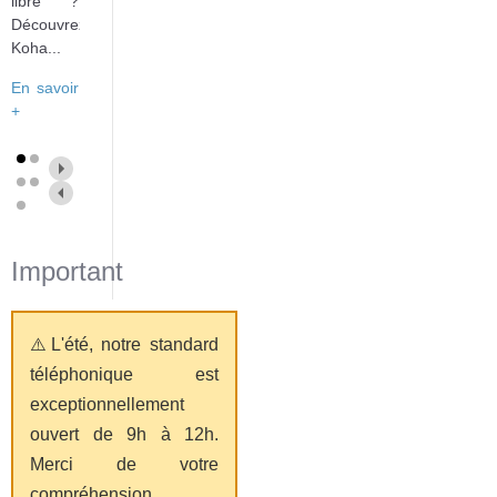
libre ?
Découvrez
Koha...
En savoir
+
Important
⚠️L'été, notre standard
téléphonique est
exceptionnellement
ouvert de 9h à 12h.
Merci de votre
compréhension.