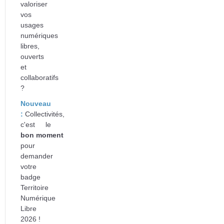
valoriser
vos
usages
numériques
libres,
ouverts
et
collaboratifs
?
Nouveau
:
Collectivités,
c'est le
bon
moment
pour
d
emander
votre
badge
Territoire
Numérique
Libre
2026 !