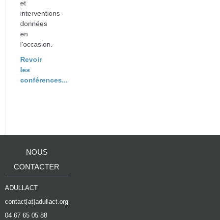
et
interventions
données
en
l'occasion.
Revoir
les
conférences...
NOUS
CONTACTER
ADULLACT
contact[at]adullact.org
04 67 65 05 88