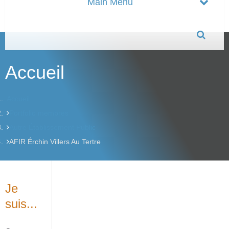
Accueil
Accueil
Portfolio membres
Autre Établissement Public
AFIR Érchin Villers Au Tertre
Je
suis...