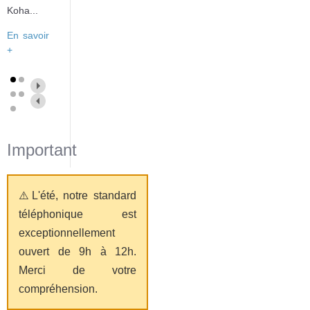
Koha...
En savoir
+
Important
⚠️L'été, notre standard
téléphonique est
exceptionnellement
ouvert de 9h à 12h.
Merci de votre
compréhension.