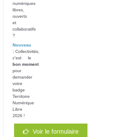
numériques
libres,
ouverts
et
collaboratifs
?
Nouveau
:
Collectivités,
c'est le
bon
moment
pour
d
emander
votre
badge
Territoire
Numérique
Libre
2026 !
Voir le formulaire