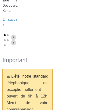
libre ?
Découvrez
Koha...
En savoir
+
Important
⚠️L'été, notre standard
téléphonique est
exceptionnellement
ouvert de 9h à 12h.
Merci de votre
compréhension.