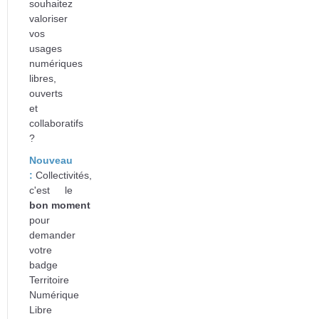
souhaitez
valoriser
vos
usages
numériques
libres,
ouverts
et
collaboratifs
?
Nouveau
:
Collectivités,
c'est le
bon
moment
pour
d
emander
votre
badge
Territoire
Numérique
Libre