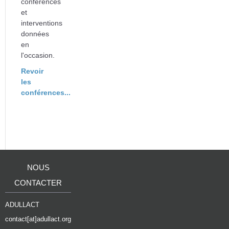
conférences
et
interventions
données
en
l'occasion.
Revoir
les
conférences...
NOUS
CONTACTER
ADULLACT
contact[at]adullact.org