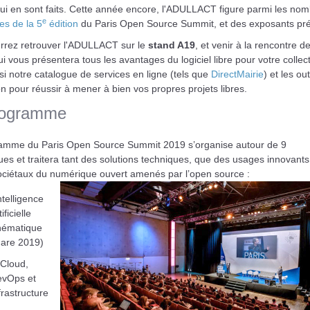
ui en sont faits. Cette année encore, l'ADULLACT figure parmi les no
e
es de la 5
édition
du Paris Open Source Summit, et des exposants pré
rrez retrouver l'ADULLACT sur le
stand A19
, et venir à la rencontre d
i vous présentera tous les avantages du logiciel libre pour votre collecti
i notre catalogue de services en ligne (tels que
DirectMairie
) et les out
on pour réussir à mener à bien vos propres projets libres.
rogramme
amme du Paris Open Source Summit 2019 s’organise autour de 9
es et traitera tant des solutions techniques, que des usages innovants
ociétaux du numérique ouvert amenés par l’open source :
Intelligence
ificielle
hématique
are 2019)
 Cloud,
vOps et
frastructure