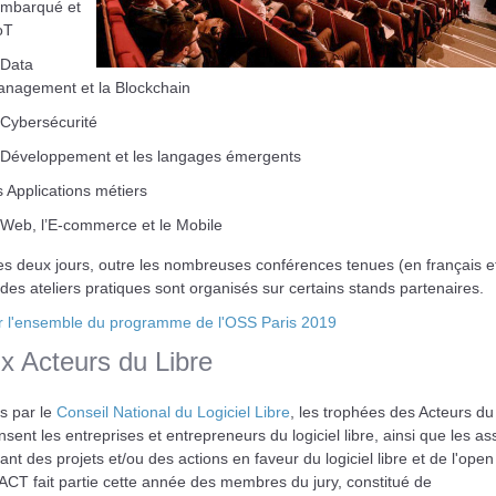
Embarqué et
IoT
 Data
nagement et la Blockchain
 Cybersécurité
 Développement et les langages émergents
s Applications métiers
 Web, l’E-commerce et le Mobile
es deux jours, outre les nombreuses conférences tenues (en français e
 des ateliers pratiques sont organisés sur certains stands partenaires.
r l'ensemble du programme de l'OSS Paris 2019
ix Acteurs du Libre
s par le
Conseil National du Logiciel Libre
, les trophées des Acteurs du
ent les entreprises et entrepreneurs du logiciel libre, ainsi que les as
nt des projets et/ou des actions en faveur du logiciel libre et de l'open
CT fait partie cette année des membres du jury, constitué de