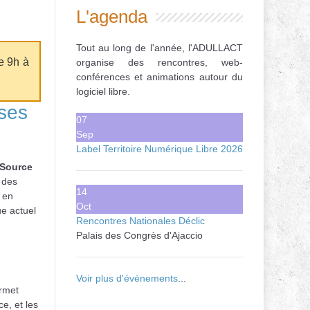
L'agenda
Tout au long de l'année, l'ADULLACT
e 9h à
organise des rencontres, web-
conférences et animations autour du
logiciel libre.
ses
07
Sep
Label Territoire Numérique Libre 2026
 Source
 des
14
 en
Oct
e actuel
Rencontres Nationales Déclic
Palais des Congrès d'Ajaccio
Voir plus d'événements
...
rmet
e, et les