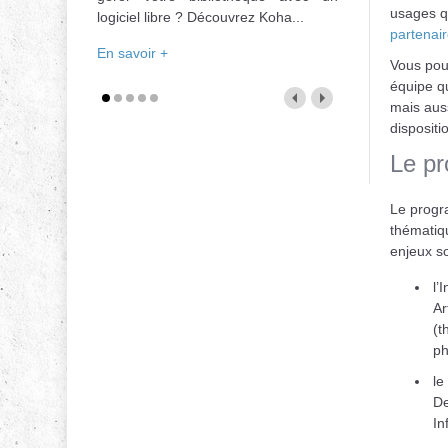
usages q
logiciel libre ? Découvrez Koha...
partenair
En savoir +
Vous pou
équipe qu
mais auss
dispositi
Le p
Le progr
thématiqu
enjeux s
l’
Art
(t
ph
le
De
In