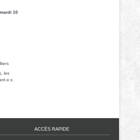
mardi 10
liers
, les
ant.e.s.
ACCÈS RAPIDE