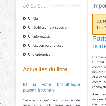
Je suis...
Impor
Un élu
⚠️L'é
Un établissement scolaire
12h. 
Un informaticien
Pari
port
Un citoyen ou une asso
Une entreprise
Premier 
Summit
s
contribut
Actualités du libre
lumière l
et à veni
communau
Et si votre bibliothèque
l'écosys
passait à Koha ?
Avec plu
dizaine 
Saviez-vous qu’il est possible de
chaque an
gérer votre bibliothèque avec un