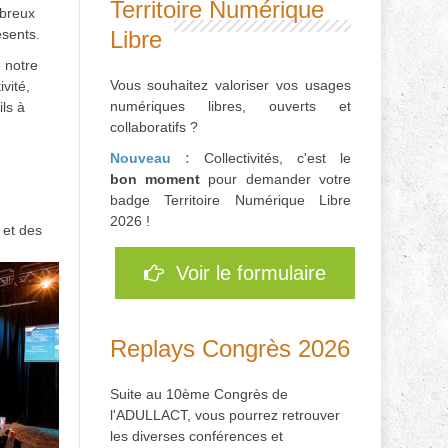
Territoire Numérique
mbreux
sents.
Libre
e notre
Vous souhaitez valoriser vos usages
vité,
numériques libres, ouverts et
ils à
collaboratifs ?
Nouveau :
Collectivités, c'est le
bon
moment
pour d
emander votre
badge Territoire Numérique Libre
2026 !
 et des
Voir le formulaire
Replays Congrès 2026
Suite au 10ème Congrès de
l'ADULLACT, vous pourrez retrouver
les diverses conférences et