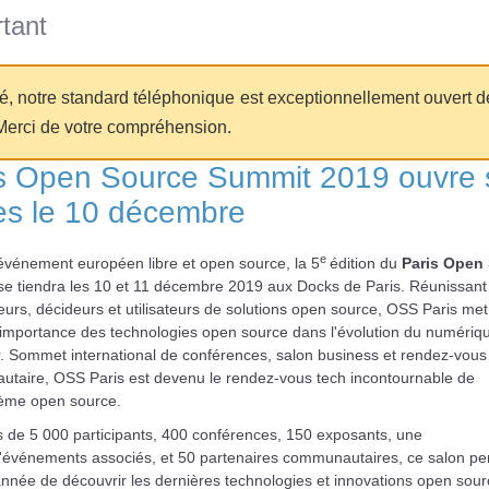
tant
té, notre standard téléphonique est exceptionnellement ouvert d
Merci de votre compréhension.
s Open Source Summit 2019 ouvre 
es le 10 décembre
e
événement européen libre et open source, la 5
édition du
Paris Open
e tiendra les 10 et 11 décembre 2019 aux Docks de Paris. Réunissant
eurs, décideurs et utilisateurs de solutions open source, OSS Paris met
'importance des technologies open source dans l'évolution du numériqu
r. Sommet international de conférences, salon business et rendez-vous
taire, OSS Paris est devenu le rendez-vous tech incontournable de
tème open source.
s de 5 000 participants, 400 conférences, 150 exposants, une
d'événements associés, et 50 partenaires communautaires, ce salon pe
née de découvrir les dernières technologies et innovations open sourc