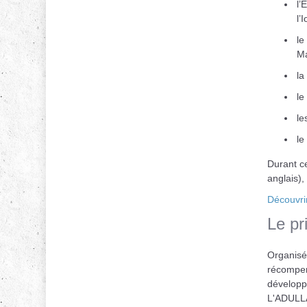
l’
l’
le
Ma
la
le
le
le
Durant c
anglais),
Découvri
Le pr
Organisé
récompens
développa
L'ADULLA