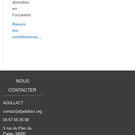
données
en
l'occasion.
Revoir
les
conférences...
NOUS
CONTACTER
ADULLACT
contact[at]adullact.org
04 67 65 05 88
5 rue du Plan du
Palais 34000