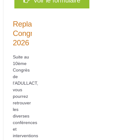
Voir le formulaire
Replays
Congrès
2026
Suite au
10ème
Congrès
de
l'ADULLACT,
vous
pourrez
retrouver
les
diverses
conférences
et
interventions