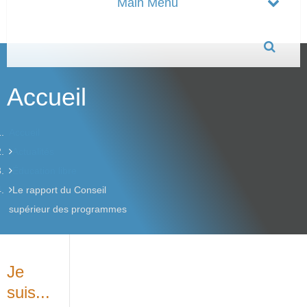
Accueil
Accueil
Actualités
Éducation libre
Le rapport du Conseil
supérieur des programmes
Je
suis...