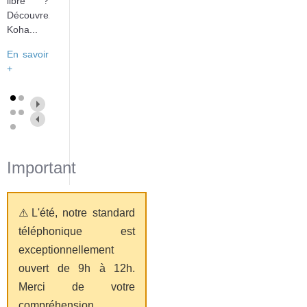
libre ?
Découvrez
Koha...
En savoir
+
Important
⚠️L'été, notre standard
téléphonique est
exceptionnellement
ouvert de 9h à 12h.
Merci de votre
compréhension.