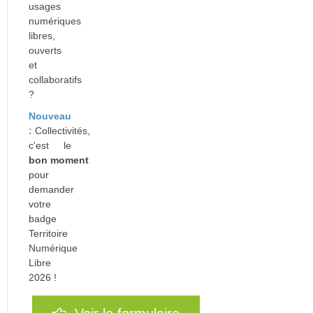
usages
numériques
libres,
ouverts
et
collaboratifs
?
Nouveau
:
Collectivités,
c'est le
bon
moment
pour
d
emander
votre
badge
Territoire
Numérique
Libre
2026 !