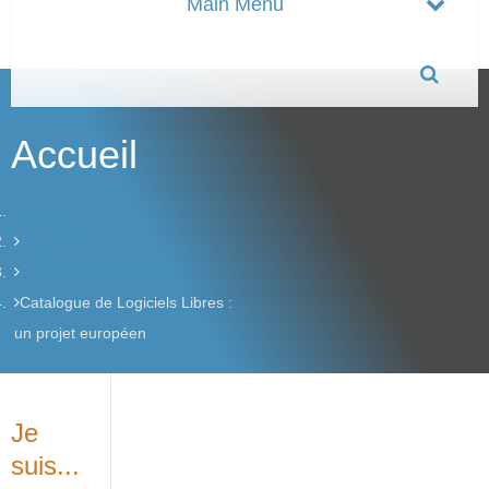
Accueil
Accueil
Actualités
Projet libre à découvrir
Catalogue de Logiciels Libres :
un projet européen
Je
suis...