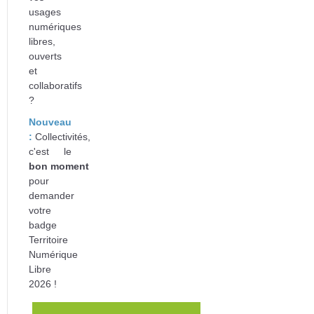
usages
numériques
libres,
ouverts
et
collaboratifs
?
Nouveau
:
Collectivités,
c'est le
bon
moment
pour
d
emander
votre
badge
Territoire
Numérique
Libre
2026 !