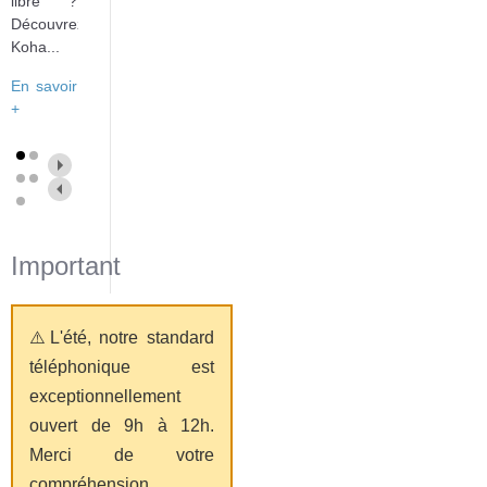
libre ?
Découvrez
Koha...
En savoir
+
Important
⚠️L'été, notre standard
téléphonique est
exceptionnellement
ouvert de 9h à 12h.
Merci de votre
compréhension.