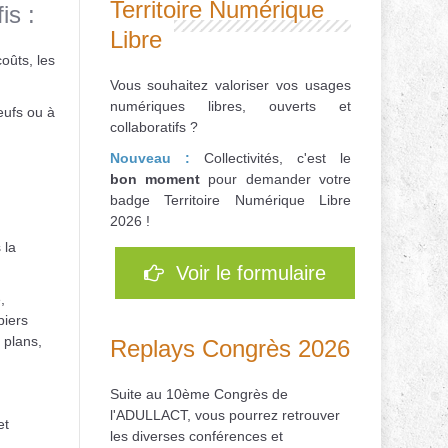
Territoire Numérique
is :
Libre
coûts, les
Vous souhaitez valoriser vos usages
numériques libres, ouverts et
eufs ou à
collaboratifs ?
Nouveau :
Collectivités, c'est le
bon
moment
pour d
emander votre
badge Territoire Numérique Libre
2026 !
 la
Voir le formulaire
,
piers
 plans,
Replays Congrès 2026
Suite au 10ème Congrès de
l'ADULLACT, vous pourrez retrouver
et
les diverses conférences et