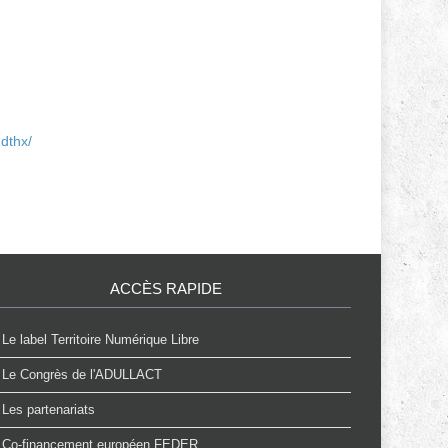
dthx/
ACCÈS RAPIDE
Le label Territoire Numérique Libre
Le Congrès de l'ADULLACT
Les partenariats
Co-financement européen FEDER