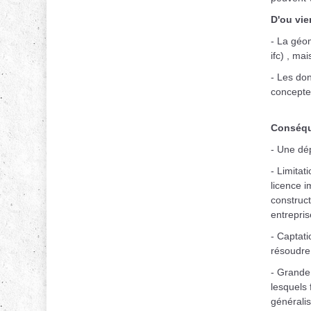
D'ou vie
- La géom
ifc) , ma
- Les do
concepte
Conséqu
- Une dép
- Limitat
licence i
construc
entrepris
- Captat
résoudre 
- Grande 
lesquels
généralis