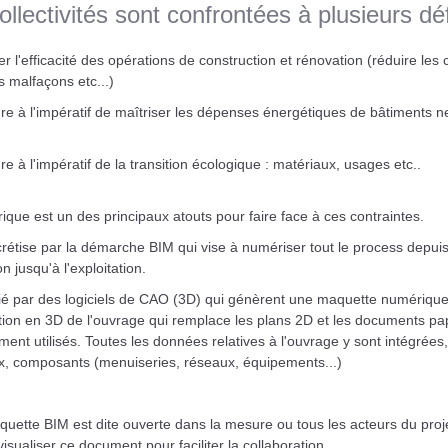
ollectivités sont confrontées à plusieurs déf
er l'efficacité des opérations de construction et rénovation (réduire les 
es malfaçons etc...)
e à l'impératif de maîtriser les dépenses énergétiques de bâtiments n
e à l'impératif de la transition écologique : matériaux, usages etc..
que est un des principaux atouts pour faire face à ces contraintes.
crétise par la démarche BIM qui vise à numériser tout le process depuis
n jusqu'à l'exploitation.
itié par des logiciels de CAO (3D) qui génèrent une maquette numérique
ation en 3D de l'ouvrage qui remplace les plans 2D et les documents pa
ment utilisés. Toutes les données relatives à l'ouvrage y sont intégrées,
x, composants (menuiseries, réseaux, équipements...)
uette BIM est dite ouverte dans la mesure ou tous les acteurs du proj
isualiser ce document pour faciliter la collaboration.