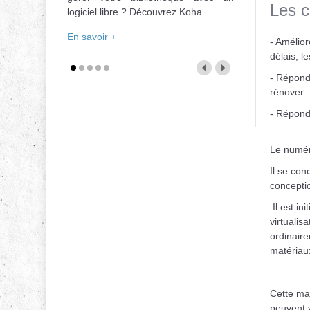
Les c
logiciel libre ? Découvrez Koha...
En savoir +
- Amélior
délais, l
- Répondr
rénover
- Répondr
Le numéri
Il se con
conceptio
Il est in
virtualis
ordinaire
matériau
Cette maq
peuvent v