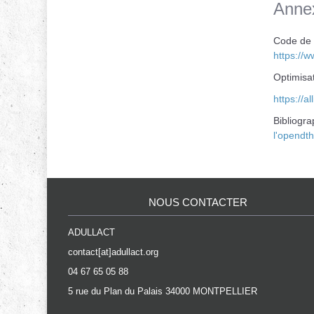
Anne
Code de 
https://
Optimisa
https://a
Bibliogra
l'opendt
NOUS CONTACTER
ADULLACT
contact[at]adullact.org
04 67 65 05 88
5 rue du Plan du Palais 34000 MONTPELLIER