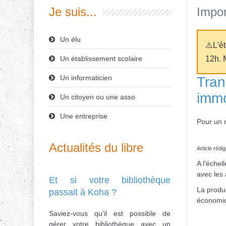
Je suis...
Impor
Un élu
⚠️L'é
Un établissement scolaire
12h. 
Un informaticien
Tran
immo
Un citoyen ou une asso
Une entreprise
Pour un n
Actualités du libre
Article réd
A l'échel
avec les 
Et si votre bibliothèque
La product
passait à Koha ?
économi
Saviez-vous qu’il est possible de
gérer votre bibliothèque avec un