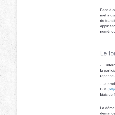
Face à ce
met à dis
de trans
applicati
numérique
Le fo
- L'inter
la partic
(opensour
- La prod
BIM (
htt
biais de 
La démar
demander