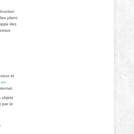
truction
des plans
loppe des
cessus
essus et
o.eu
ternet.
 objets
 par le
r