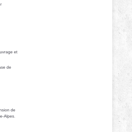
r
ouvrage et
ase de
nsion de
e-Alpes.