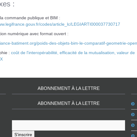
xes :
la commande publique et BIM :
www.legifrance.gouv.fr/codes/article_lc/LEGIARTI000037730717
tion numérique avec format ouvert :
lliance-batiment.org/poids-des-objets-bim-le-comparatif-geometrie-open
phie :
coût de l'interopérabilité, efficacité de la mutualisation, valeur de
hX
ABONNEMENT À LA LETTRE
ABONNEMENT À LA LETTRE
S'inscrire