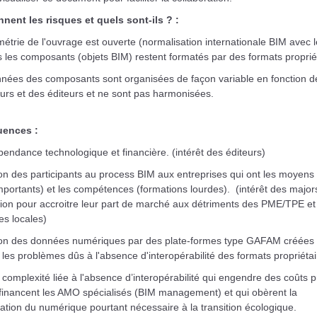
nnent les risques et quels sont-ils ? :
étrie de l'ouvrage est ouverte (normalisation internationale BIM avec l
is les composants (objets BIM) restent formatés par des formats proprié
nnées des composants sont organisées de façon variable en fonction d
urs et des éditeurs et ne sont pas harmonisées.
ences :
endance technologique et financière. (intérêt des éditeurs)
ion des participants au process BIM aux entreprises qui ont les moyens
mportants) et les compétences (formations lourdes). (intérêt des major
tion pour accroitre leur part de marché aux détriments des PME/TPE et
es locales)
ion des données numériques par des plate-formes type GAFAM créées
les problèmes dûs à l'absence d'interopérabilité des formats propriétai
complexité liée à l'absence d’interopérabilité qui engendre des coûts pr
 financent les AMO spécialisés (BIM management) et qui obèrent la
ation du numérique pourtant nécessaire à la transition écologique.