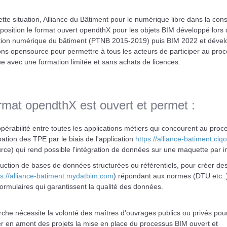
tte situation, Alliance du Bâtiment pour le numérique libre dans la cons
position le format ouvert opendthX pour les objets BIM développé lors 
ition numérique du bâtiment (PTNB 2015-2019) puis BIM 2022 et déve
ons opensource pour permettre à tous les acteurs de participer au pro
 avec une formation limitée et sans achats de licences.
rmat opendthX est ouvert et permet :
opérabilité entre toutes les applications métiers qui concourent au proc
ipation des TPE par le biais de l'application
https://alliance-batiment.ciq
ce) qui rend possible l'intégration de données sur une maquette par in
uction de bases de données structurées ou référentiels, pour créer des
ps://alliance-batiment.mydatbim.com
) répondant aux normes (DTU etc..)
formulaires qui garantissent la qualité des données.
che nécessite la volonté des maîtres d'ouvrages publics ou privés pou
 en amont des projets la mise en place du processus BIM ouvert et