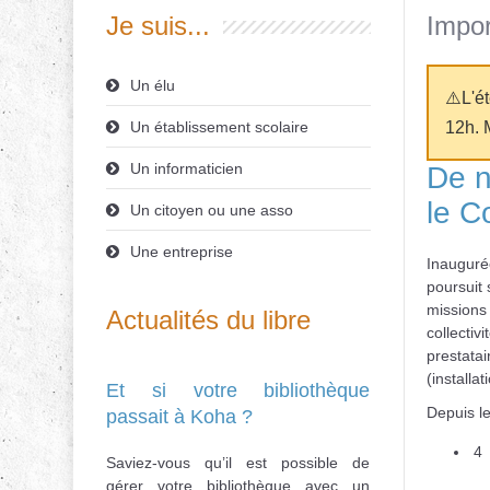
Je suis...
Impor
Un élu
⚠️L'é
Un établissement scolaire
12h. 
Un informaticien
De n
le C
Un citoyen ou une asso
Une entreprise
Inaugurée
poursuit 
missions 
Actualités du libre
collectivi
prestatai
(installa
Et si votre bibliothèque
Depuis l
passait à Koha ?
4
Saviez-vous qu’il est possible de
gérer votre bibliothèque avec un