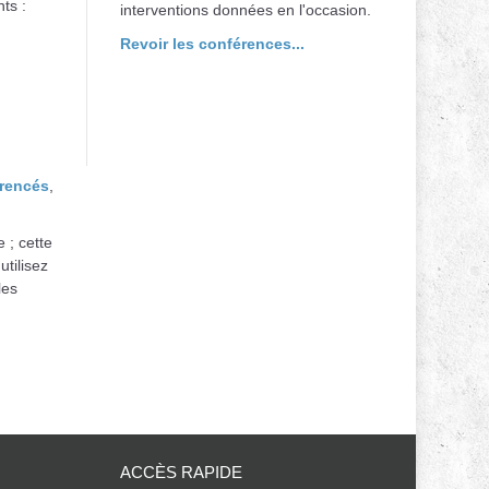
ts :
interventions données en l'occasion.
Revoir les conférences...
érencés
,
 ; cette
utilisez
les
ACCÈS RAPIDE