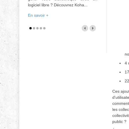
logiciel libre ? Découvrez Koha...
En savoir +
no
4 
17
22
Ces ajou
d'utilisa
commentai
les colle
collectiv
public ?