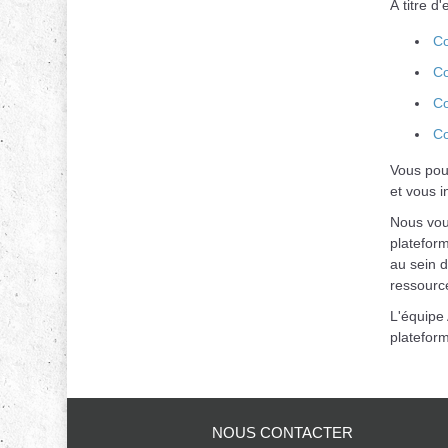
À titre d
Co
Co
Co
Co
Vous pou
et vous i
Nous vous
plateform
au sein d
ressourc
L'équipe
plateform
NOUS CONTACTER