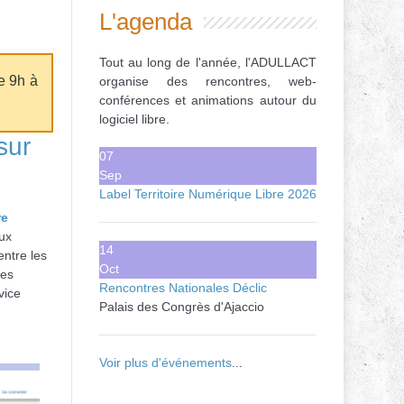
L'agenda
Tout au long de l'année, l'ADULLACT
e 9h à
organise des rencontres, web-
conférences et animations autour du
logiciel libre.
sur
07
Sep
Label Territoire Numérique Libre 2026
re
aux
14
entre les
Oct
les
Rencontres Nationales Déclic
vice
Palais des Congrès d'Ajaccio
Voir plus d'événements
...