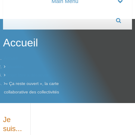
Accueil
Accueil
Actualités
Projet libre à découvrir
« Ça reste ouvert », la carte
collaborative des collectivités
Je
suis...