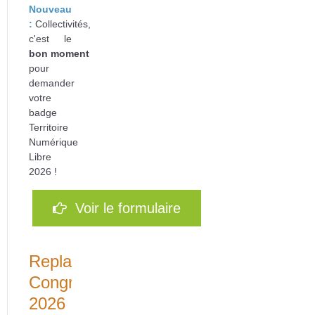
Nouveau
:
Collectivités,
c'est le
bon
moment
pour
d
emander
votre
badge
Territoire
Numérique
Libre
2026 !
Voir le formulaire
Replays
Congrès
2026