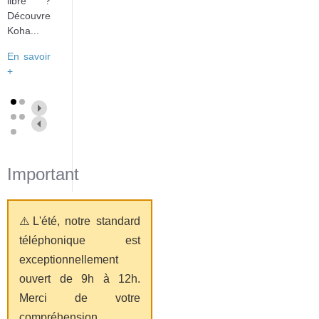
libre ?
Découvrez
Koha...
En savoir
+
Important
⚠️L'été, notre standard
téléphonique est
exceptionnellement
ouvert de 9h à 12h.
Merci de votre
compréhension.