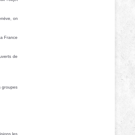
enève, on
 La France
uverts de
es groupes
sions les