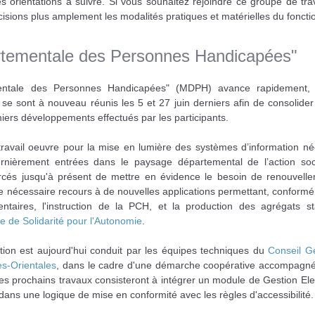
es orientations à suivre. Si vous souhaitez rejoindre ce groupe de tra
isions plus amplement les modalités pratiques et matérielles du fonc
rtementale des Personnes Handicapées"
entale des Personnes Handicapées" (MDPH) avance rapidement, a
e sont à nouveau réunis les 5 et 27 juin derniers afin de consolider 
emiers développements effectués par les participants.
avail oeuvre pour la mise en lumière des systèmes d’information né
nièrement entrées dans le paysage départemental de l’action soc
orcés jusqu'à présent de mettre en évidence le besoin de renouvell
e nécessaire recours à de nouvelles applications permettant, conform
entaires, l'instruction de la PCH, et la production des agrégats sta
e de Solidarité pour l'Autonomie
.
tion est aujourd'hui conduit par les équipes techniques du
Conseil G
s-Orientales
, dans le cadre d'une démarche coopérative accompagné
es prochains travaux consisteront à intégrer un module de Gestion Ele
ns une logique de mise en conformité avec les règles d'accessibilité.