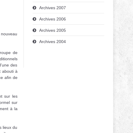
Archives 2007
Archives 2006
Archives 2005
 à nouveau
Archives 2004
groupe de
itionnels
d'une des
t abouti à
e afin de
nt sur les
formel sur
ément à la
s lieux du