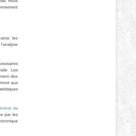
vail, nous
tionnement
insi les
l'analyse
cessaires
iale. Les
ement des
ément aux
tistiques
énéral de
e par les
ctronique