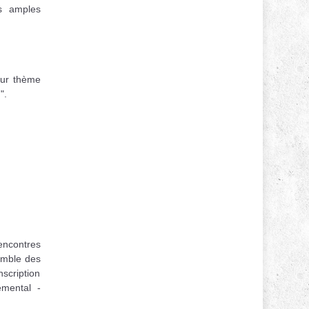
us amples
our thème
".
Rencontres
semble des
nscription
emental -