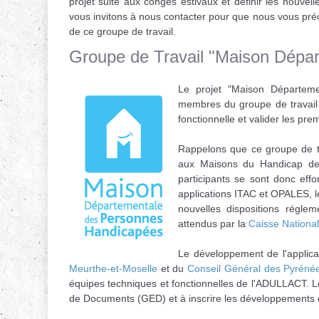
projet suite aux congés estivaux et définir les nouvell
vous invitons à nous contacter pour que nous vous préc
de ce groupe de travail.
Groupe de Travail "Maison Dépa
Le projet "Maison Départem
membres du groupe de travail s
fonctionnelle et valider les pr
Rappelons que ce groupe de tr
aux Maisons du Handicap der
participants se sont donc eff
applications ITAC et OPALES, l
nouvelles dispositions réglem
attendus par la
Caisse National
Le développement de l'applica
Meurthe-et-Moselle
et du
Conseil Général des Pyrénée
équipes techniques et fonctionnelles de l'ADULLACT. L
de Documents (GED) et à inscrire les développements da