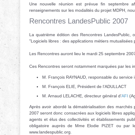
Une nouvelle réunion est prévue fin septembre afi
renseignements sur les modalités du projet MDPH, nous
Rencontres LandesPublic 2007
La quatrième édition des Rencontres LandesPublic, or
"Logiciels libres : des applications métiers mutualisées po
Les Rencontres auront lieu le mardi 25 septembre 200
Ces Rencontres seront notamment marquées par les int
M. François RAYNAUD, responsable du service inf
M. François ELIE, Président de l’ADULLACT
M. Arnaud LELACHE, directeur général d’
AFI
(Ag
Après avoir abordé la dématérialisation des marchés pu
2007 seront donc consacrées aux logiciels libres appli
agents et élus des collectivités et établissements public
obligatoire auprès de Mme Elodie PIZET ou par le b
www.landespublic.org.