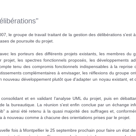
libérations"
07, le groupe de travail traitant de la gestion des délibérations s'est
 bases de poursuite du projet.
 avec les porteurs des différents projets existants, les membres du 
r projet, les spectres fonctionnels proposés, les développements add
 Compte tenu des compromis fonctionnels indispensables à la reprise 
stissements complémentaires à envisager, les réflexions du groupe on
n nouveau développement plutôt que d'adapter un noyau existant, et c
 consolidant et en validant l'analyse UML du projet, puis en débatta
n de la bureautique. La réunion s'est enfin conclue par un échange in
elib" a ainsi été retenu à la quasi majorité des suffrages et, conform
ra à nouveau comme à chacune des orientations prises par le projet.
elle fois à Montpellier le 25 septembre prochain pour faire un état de