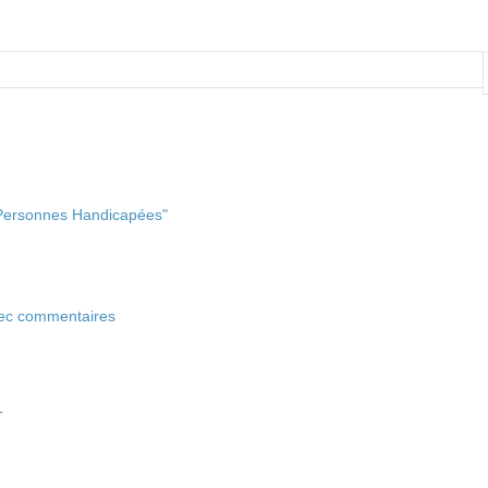
 Personnes Handicapées"
vec commentaires
T