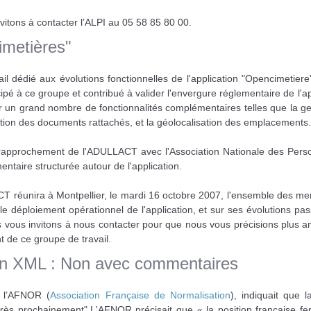
itons à contacter l’ALPI au 05 58 85 80 00.
imetières"
 dédié aux évolutions fonctionnelles de l'application "Opencimetiere"
ticipé à ce groupe et contribué à valider l'envergure réglementaire de l'ap
per un grand nombre de fonctionnalités complémentaires telles que la g
estion des documents rattachés, et la géolocalisation des emplacements.
n rapprochement de l'ADULLACT avec l'Association Nationale des Pers
ntaire structurée autour de l'application.
CT réunira à Montpellier, le mardi 16 octobre 2007, l'ensemble des m
 le déploiement opérationnel de l'application, et sur ses évolutions pa
ous vous invitons à nous contacter pour que nous vous précisions plus
t de ce groupe de travail.
pen XML : Non avec commentaires
 l’AFNOR (
Association Française de Normalisation
), indiquait que l
s prochainement".L'AFNOR précisait que « la position française ferai