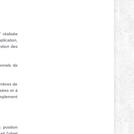
 réalisée
plication,
estion des
onnels de
embres de
ssées et à
 amplement
a position
t l'objet