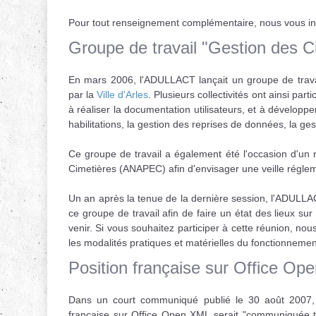
Pour tout renseignement complémentaire, nous vous inv
Groupe de travail "Gestion des C
En mars 2006, l'ADULLACT lançait un groupe de travail
par la
Ville d'Arles
. Plusieurs collectivités ont ainsi par
à réaliser la documentation utilisateurs, et à dévelop
habilitations, la gestion des reprises de données, la g
Ce groupe de travail a également été l'occasion d'u
Cimetières (ANAPEC) afin d'envisager une veille régleme
Un an après la tenue de la dernière session, l'ADULLA
ce groupe de travail afin de faire un état des lieux sur
venir. Si vous souhaitez participer à cette réunion, n
les modalités pratiques et matérielles du fonctionnemen
Position française sur Office O
Dans un court communiqué publié le 30 août 2007,
française sur Office Open XML serait "communiquée trè