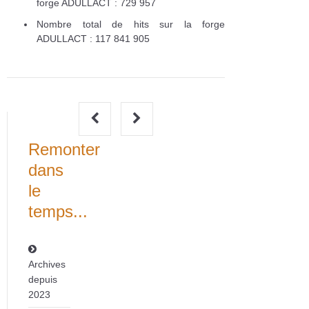
forge ADULLACT : 729 957
Nombre total de hits sur la forge
ADULLACT : 117 841 905
Remonter
dans
le
temps...
Archives
depuis
2023