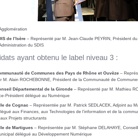
Agglomération
IS de l’Isère
– Représenté par M. Jean-Claude PEYRIN, Président du
Administration du SDIS
dats ayant obtenu le label niveau 3 :
ommunauté de Communes des Pays de Rhône et Ouvèze
– Représ
r M. Alain ROCHEBONNE, Président de la Communauté de Commune
nseil Départemental de la Gironde
– Représenté par M. Mathieu 
ce-Président délégué au Numérique
lle de Cognac
– Représentée par M. Patrick SEDLACEK, Adjoint au Ma
légué aux Finances, aux Technologies de l’information et de la commu
 aux Projets structurants
lle de Martigues
– Représentée par M. Stéphane DELAHAYE, Conseill
nicipal délégué au Développement Numérique