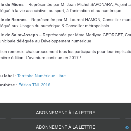
lle de Mions
– Représentée par M. Jean-Michel SAPONARA, Adjoint a
légué à la vie associative, au sport, à l’animation et au numérique
lle de Rennes
– Représentée par M. Laurent HAMON, Conseiller muni
légué aux Usages du numérique & Conseiller métropolitain
lle de Saint-Joseph
– Représentée par Mme Marilyne GEORGET, Cons
nicipale déléguée au Développement numérique
tion remercie chaleureusement tous les participants pour leur implicat
mière édition. L'aventure continue en 2017 !...
du label
:
Territoire Numérique Libre
synthèse
:
Édition TNL 2016
ABONNEMENT À LA LETTRE
ABONNEMENT À LA LETTRE