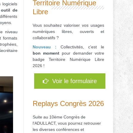
Territoire Numérique
logiciels
n
outil de
Libre
différents
toyens.
Vous souhaitez valoriser vos usages
numériques libres, ouverts et
 le niveau
collaboratifs ?
t formats
 trophées,
Nouveau :
Collectivités, c'est le
ecrétaire
bon
moment
pour d
emander votre
badge Territoire Numérique Libre
2026 !
Voir le formulaire
Replays Congrès 2026
Suite au 10ème Congrès de
l'ADULLACT, vous pourrez retrouver
les diverses conférences et