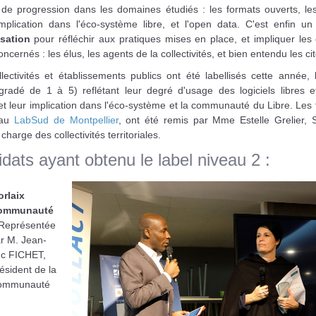
 de progression dans les domaines étudiés : les formats ouverts, les 
l'implication dans l'éco-système libre, et l'open data. C'est enfin u
isation
pour réfléchir aux pratiques mises en place, et impliquer les 
oncernés : les élus, les agents de la collectivités, et bien entendu les ci
lectivités et établissements publics ont été labellisés cette année,
gradé de 1 à 5) reflétant leur degré d'usage des logiciels libres e
et leur implication dans l'éco-système et la communauté du Libre. Les
 au
LabSud de Montpellier
, ont été remis par Mme Estelle Grelier, S
charge des collectivités territoriales.
dats ayant obtenu le label niveau 2 :
rlaix
ommunauté
Représentée
r M. Jean-
c FICHET,
ésident de la
ommunauté