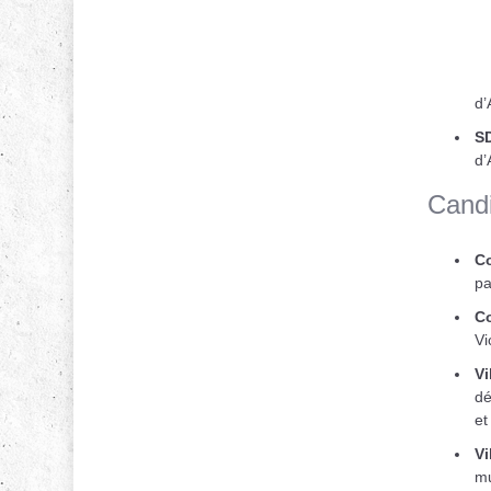
d’
SD
d’
Candi
C
pa
Co
Vi
Vi
dé
et
Vi
mu