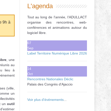
L'agenda
Tout au long de l'année, l'ADULLACT
e 9h à
organise des rencontres, web-
conférences et animations autour du
logiciel libre.
07
Sep
Label Territoire Numérique Libre 2026
ibre
, une
 réunis au
14
u lieu à
Oct
vénement
Rencontres Nationales Déclic
Palais des Congrès d'Ajaccio
es (ville,
 comme un
lectivités
Voir plus d'événements
...
nt un
outil
d'estimer