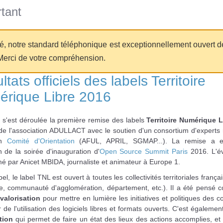
tant
té, notre standard téléphonique est exceptionnellement ouvert d
Merci de votre compréhension.
tats officiels des labels Territoire
rique Libre 2016
 s'est déroulée la première remise des labels
Territoire Numérique L
e de l'association ADULLACT avec le soutien d'un consortium d'experts
un
Comité d'Orientation
(AFUL, APRIL, SGMAP...). La remise a e
n de la soirée d'inauguration d'
Open Source Summit Paris
2016. L'é
mé par Anicet MBIDA, journaliste et animateur à Europe 1.
el, le label TNL est ouvert à toutes les collectivités territoriales français
e, communauté d'agglomération, département, etc.). Il a été pensé
 valorisation
pour mettre en lumière les initiatives et politiques des col
 de l'utilisation des logiciels libres et formats ouverts. C'est égaleme
tion
qui permet de faire un état des lieux des actions accomplies, et 