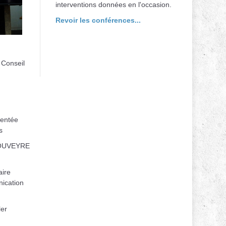
interventions données en l'occasion.
Revoir les conférences...
 Conseil
entée
s
ROUVEYRE
ire
nication
er