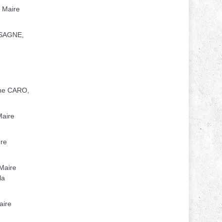
 Maire
SSAGNE,
ne CARO,
Maire
re
Maire
la
aire