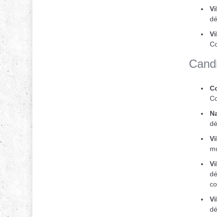
Vi
dé
Vi
Co
Candi
Co
Co
Na
dé
Vi
mu
Vi
dé
co
Vi
dé