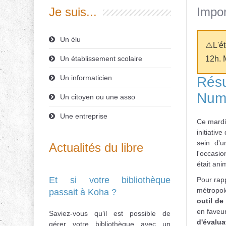
Je suis...
Impor
Un élu
⚠️L'é
Un établissement scolaire
12h. 
Un informaticien
Résul
Numé
Un citoyen ou une asso
Une entreprise
Ce mardi
initiativ
sein d'
Actualités du libre
l'occasio
était ani
Et si votre bibliothèque
Pour rapp
métropol
passait à Koha ?
outil de
en faveur
Saviez-vous qu’il est possible de
d'évalua
gérer votre bibliothèque avec un