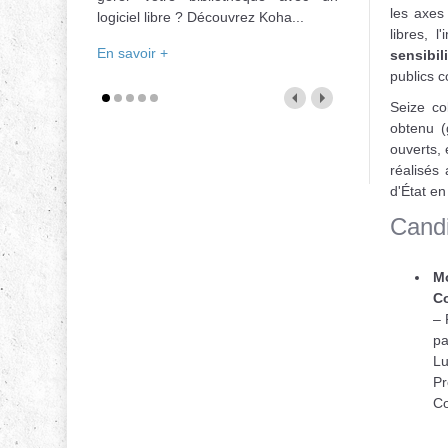
les axes
logiciel libre ? Découvrez Koha...
libres, 
En savoir +
sensibil
publics c
Seize col
obtenu (
ouverts, 
réalisés
d'État en 
Candi
Mo
C
– 
pa
Lu
Pr
C