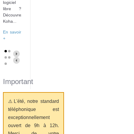
logiciel
libre ?
Découvrez
Koha...
En savoir
+
Important
⚠️L'été, notre standard
téléphonique est
exceptionnellement
ouvert de 9h à 12h.
Merci de votre