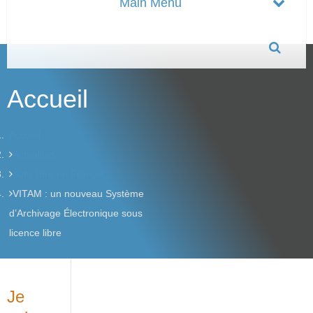
Accueil
Accueil
Actualités
Actu libre en France
VITAM : un nouveau Système
d’Archivage Électronique sous
licence libre
Je