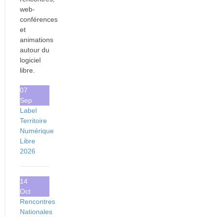
web-
conférences
et
animations
autour du
logiciel
libre.
07
Sep
Label
Territoire
Numérique
Libre
2026
14
Oct
Rencontres
Nationales