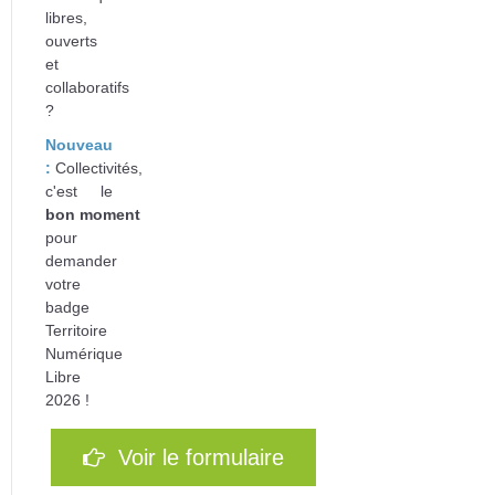
libres,
ouverts
et
collaboratifs
?
Nouveau
:
Collectivités,
c'est le
bon
moment
pour
d
emander
votre
badge
Territoire
Numérique
Libre
2026 !
Voir le formulaire