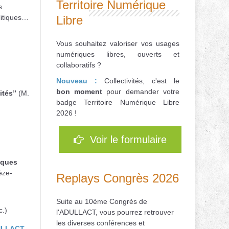
Territoire Numérique
s
litiques…
Libre
Vous souhaitez valoriser vos usages
numériques libres, ouverts et
collaboratifs ?
Nouveau :
Collectivités, c'est le
bon
moment
pour d
emander votre
ités”
(M.
badge Territoire Numérique Libre
2026 !
Voir le formulaire
iques
èze-
Replays Congrès 2026
Suite au 10ème Congrès de
c.)
l'ADULLACT, vous pourrez retrouver
les diverses conférences et
ULLACT