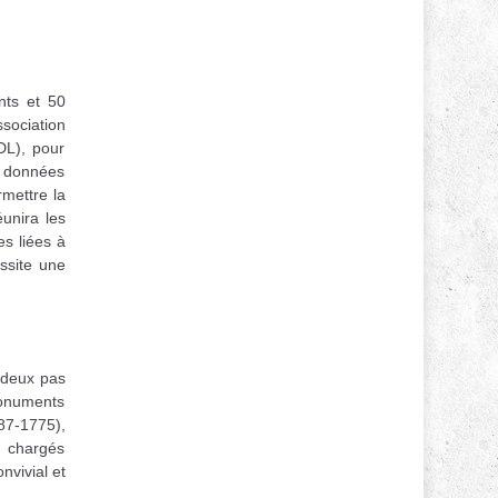
nts et 50
sociation
DL), pour
s données
rmettre la
unira les
es liées à
ssite une
 deux pas
 monuments
87-1775),
x chargés
nvivial et