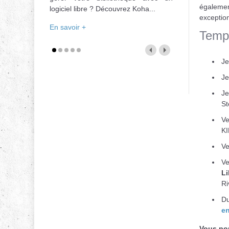
également
logiciel libre ? Découvrez Koha...
exception
En savoir +
Temp
Je
Je
Je
S
Ve
K
Ve
Ve
Li
Ri
Du
en
Vous pou