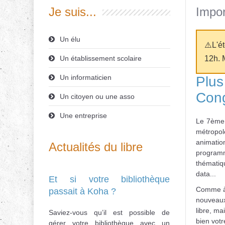
Je suis...
Impor
Un élu
⚠️L'é
Un établissement scolaire
12h. 
Un informaticien
Plus
Cong
Un citoyen ou une asso
Une entreprise
Le 7ème
métropo
animati
Actualités du libre
programma
thématiqu
data...
Et si votre bibliothèque
Comme à 
passait à Koha ?
nouveaux 
libre, ma
Saviez-vous qu’il est possible de
bien vot
gérer votre bibliothèque avec un