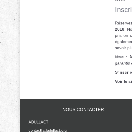
Inscr
Réservez
2018
. N
pris en c
égalemen
savoir pl
Note : J
garantis 
S'inscrir
Voir le s
NOUS CONTACTER
ADULLACT
contact[at]adullact.org