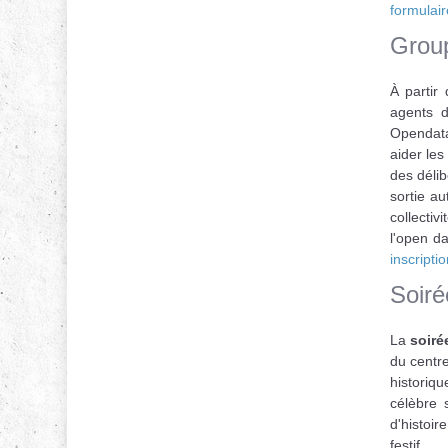
formulai
Grou
À partir
agents d
Opendata
aider le
des déli
sortie a
collectiv
l'open d
inscriptio
Soiré
La
soiré
du centre
historiq
célèbre 
d'histoir
festif.