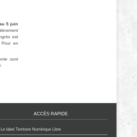
au 5 juin
tièrement
ongrès est
. Pour en
ente sont
é.
ACCÈS RAPIDE
Le label Territoire Numérique Libre