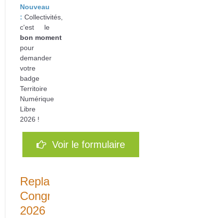
Nouveau
:
Collectivités,
c'est le
bon
moment
pour
d
emander
votre
badge
Territoire
Numérique
Libre
2026 !
Voir le formulaire
Replays
Congrès
2026