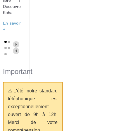
libre ?
Découvrez
Koha...
En savoir
+
Important
⚠️L'été, notre standard
téléphonique est
exceptionnellement
ouvert de 9h à 12h.
Merci de votre
compréhension.