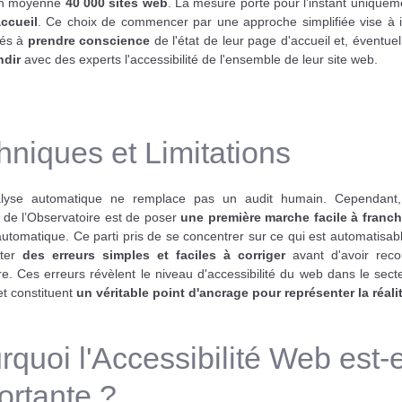
en moyenne
40 000 sites web
. La mesure porte pour l’instant unique
ccueil
. Ce choix de commencer par une approche simplifiée vise à in
ités à
prendre conscience
de l'état de leur page d'accueil et, éventue
ndir
avec des experts l'accessibilité de l'ensemble de leur site web.
hniques et Limitations
lyse automatique ne remplace pas un audit humain. Cependant, 
e de l’Observatoire est de poser
une première marche facile à franch
utomatique. Ce parti pris de se concentrer sur ce qui est automatisab
cter
des erreurs simples et faciles à corriger
avant d'avoir rec
re. Ces erreurs révèlent le niveau d'accessibilité du web dans le sect
et constituent
un véritable point d'ancrage pour représenter la réali
rquoi l'Accessibilité Web est-e
ortante ?