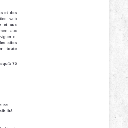
es et des
ites web
on et aux
mment aux
viguer et
les sites
er toute
usqu'à 75
ieuse
ibilité