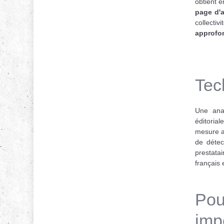
obtient 
page d'a
collectiv
approfo
Tec
Une ana
éditorial
mesure a
de déte
prestatai
français 
Pou
imp