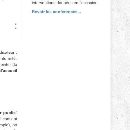
interventions données en l'occasion.
Revoir les conférences...
r :
dicateur :
onformité,
pointer du
'accueil
 public
"
 contient
mple), on