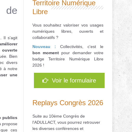
Territoire Numérique
e de
Libre
Vous souhaitez valoriser vos usages
numériques libres, ouverts et
collaboratifs ?
 Il s'agit
méliorer
Nouveau :
Collectivités, c'est le
 ouverte
bon
moment
pour d
emander votre
tuée. Bien
badge Territoire Numérique Libre
ec divers
2026 !
pé à notre
nser une
Voir le formulaire
Replays Congrès 2026
Suite au 10ème Congrès de
b publics
l'ADULLACT, vous pourrez retrouver
AA propose
les diverses conférences et
n que ces