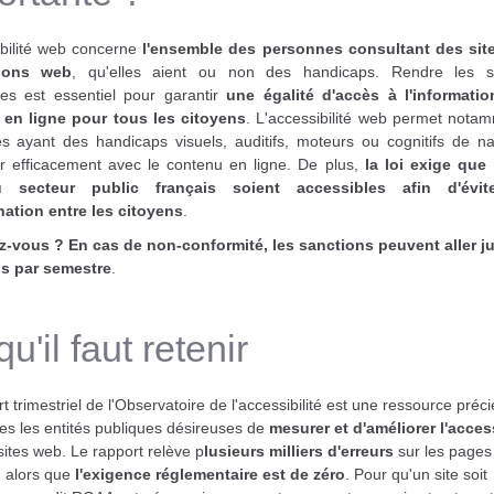
ibilité web concerne
l'ensemble des personnes consultant des sit
tions web
, qu'elles aient ou non des handicaps. Rendre les s
les est essentiel pour garantir
une égalité d'accès à l'informati
 en ligne pour tous les citoyens
. L'accessibilité web permet nota
s ayant des handicaps visuels, auditifs, moteurs ou cognitifs de na
ir efficacement avec le contenu en ligne. De plus,
la loi exige que 
secteur public français soient accessibles afin d'évit
nation entre les citoyens
.
z-vous ? En cas de non-conformité, les sanctions peuvent aller j
s par semestre
.
u'il faut retenir
t trimestriel de l'Observatoire de l'accessibilité est une ressource préc
es les entités publiques désireuses de
mesurer et d'améliorer l'access
sites web. Le rapport relève p
lusieurs milliers d'erreurs
sur les pages
, alors que
l'exigence réglementaire est de zéro
. Pour qu'un site soit