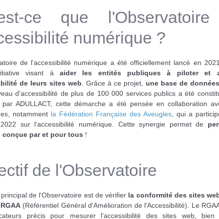
est-ce que l'Observatoir
ccessibilité numérique ?
toire de l'accessibilité numérique a été officiellement lancé en 2021.
itiative visant à
aider les entités publiques à piloter et a
ibilité de leurs sites web
. Grâce à ce projet,
une base de données
veau d'accessibilité de plus de 100 000 services publics a été consti
ée par ADULLACT, cette démarche a été pensée en collaboration av
mes, notamment
la Fédération Française des Aveugles
, qui a partici
2022 sur l'accessibilité numérique. Cette synergie permet de
pe
ve conçue par et pour tous
!
ctif de l'Observatoire
f principal de l'Observatoire est de vérifier
la conformité des sites we
e RGAA
(Référentiel Général d'Amélioration de l'Accessibilité). Le RG
cateurs précis pour mesurer l'accessibilité des sites web, bie