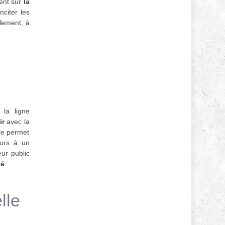
ment sur
la
citer les
llement, à
la ligne
ir
avec la
le permet
ours à un
eur public
té
.
lle