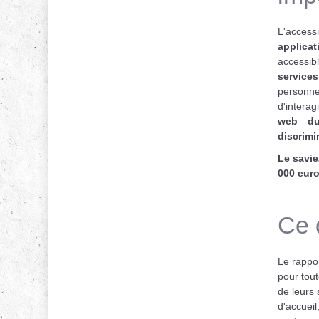
L'access
applica
accessib
services
personne
d'interag
web du 
discrimi
Le savie
000 euro
Ce q
Le rappor
pour tout
de leurs 
d'accueil