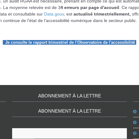
, un audit RGAA est nécessaire, prenant en compte ce qui est automati
n
. La moyenne relevée est de 3
4 erreurs par page d'accueil
. Ce rappo
ata et consultable sur
Data.gouv
, est
actualisé trimestriellement,
offr
n continue de l'état de l'accessibilité numérique dans le secteur public.
Je consulte le rapport trimestriel de l'Observatoire de l'accessibilité
ABONNEMENT À LA LETTRE
ABONNEMENT À LA LETTRE