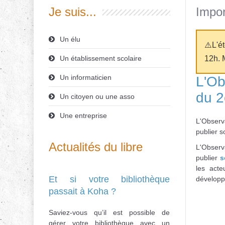
Je suis...
Impor
Un élu
⚠️L'é
Un établissement scolaire
12h. 
Un informaticien
L'Ob
du 2
Un citoyen ou une asso
Une entreprise
L'Observ
publier s
Actualités du libre
L'Observ
publier
s
les acte
Et si votre bibliothèque
développ
passait à Koha ?
Saviez-vous qu’il est possible de
gérer votre bibliothèque avec un