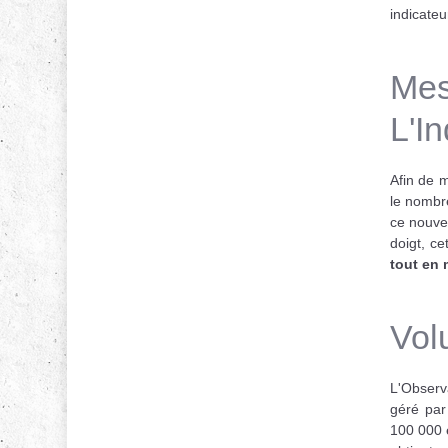
indicate
Me
L'I
Afin de m
le nombre
ce nouve
doigt, c
tout en 
Vol
L'Observ
géré par
100 000 