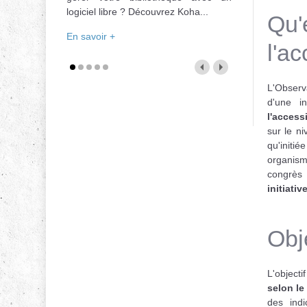
logiciel libre ? Découvrez Koha...
Qu'
En savoir +
l'a
L'Observa
d'une in
l'access
sur le ni
qu'initi
organis
congrès 
initiati
Obje
L'objecti
selon l
des indi