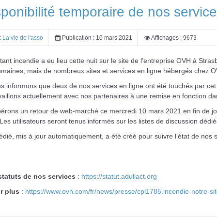
sponibilité temporaire de nos servi
:
La vie de l'asso
Publication : 10 mars 2021
Affichages : 9673
ant incendie a eu lieu cette nuit sur le site de l’entreprise OVH à Stra
umaines, mais de nombreux sites et services en ligne hébergés chez 
 informons que deux de nos services en ligne ont été touchés par cet i
aillons actuellement avec nos partenaires à une remise en fonction dan
érons un retour de web-marché ce mercredi 10 mars 2021 en fin de jou
Les utilisateurs seront tenus informés sur les listes de discussion dédié
édié, mis à jour automatiquement, a été créé pour suivre l’état de nos s
 statuts de nos services
:
https://statut.adullact.org
r plus
:
https://www.ovh.com/fr/news/presse/cpl1785.incendie-notre-si