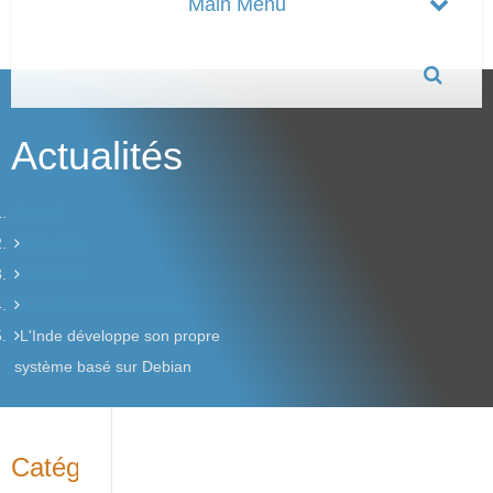
Actualités
Accueil
Actualités
Actualités
Actu libre internationale
L'Inde développe son propre
système basé sur Debian
Catégories