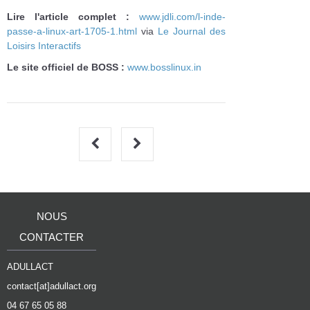
Lire l'article complet :
www.jdli.com/l-inde-
passe-a-linux-art-1705-1.html
via
Le Journal des
Loisirs Interactifs
Le site officiel de BOSS :
www.bosslinux.in
NOUS
CONTACTER
ADULLACT
contact[at]adullact.org
04 67 65 05 88