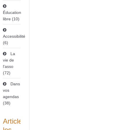
Éducation
libre (10)
Accessibilité
(6)
La
vie de
l'asso
(72)
Dans
vos
agendas
(38)
Articles
les