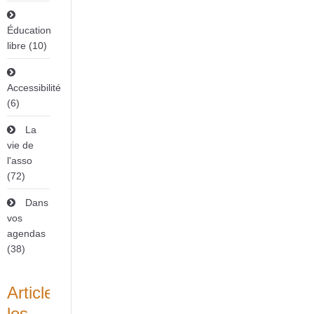
Éducation
libre (10)
Accessibilité
(6)
La
vie de
l'asso
(72)
Dans
vos
agendas
(38)
Articles
les