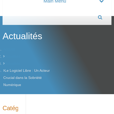
Actualités
Accueil
Actualités
Actualités
Le Logiciel Libre : Un Acteur
Crucial dans la Sobriété
Numérique
Catégories