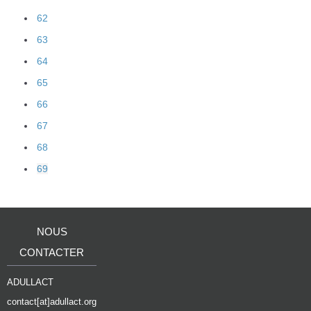
62
63
64
65
66
67
68
69
NOUS
CONTACTER
ADULLACT
contact[at]adullact.org