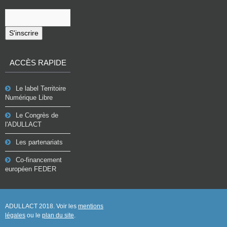
S'inscrire
ACCÈS RAPIDE
Le label Territoire
Numérique Libre
Le Congrès de
l'ADULLACT
Les partenariats
Co-financement
européen FEDER
ADULLACT 2018. Voir les
mentions
légales
ou le
plan du site
.