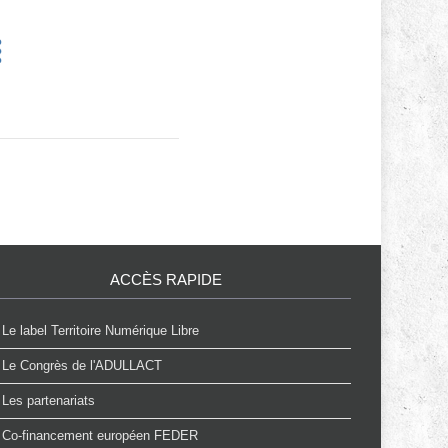
ACCÈS RAPIDE
Le label Territoire Numérique Libre
Le Congrès de l'ADULLACT
Les partenariats
Co-financement européen FEDER