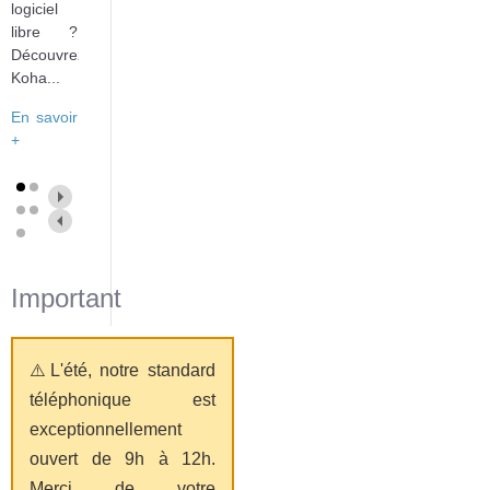
logiciel
libre ?
Découvrez
Koha...
En savoir
+
Important
⚠️L'été, notre standard
téléphonique est
exceptionnellement
ouvert de 9h à 12h.
Merci de votre