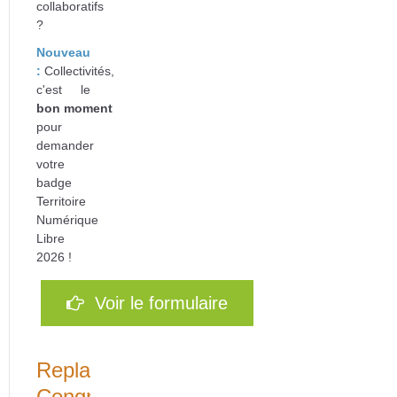
collaboratifs
?
Nouveau
:
Collectivités,
c'est le
bon
moment
pour
d
emander
votre
badge
Territoire
Numérique
Libre
2026 !
Voir le formulaire
Replays
Congrès