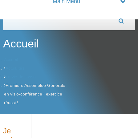
Accueil
Accueil
Actualités
La vie de l'asso
Première Assemblée Générale
en visio-conférence : exercice
réussi !
Je