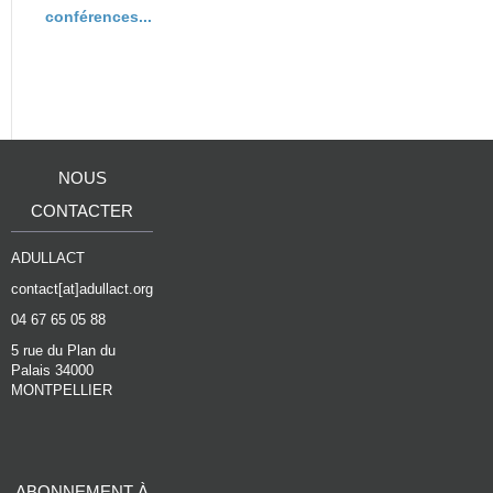
conférences...
NOUS
CONTACTER
ADULLACT
contact[at]adullact.org
04 67 65 05 88
5 rue du Plan du
Palais 34000
MONTPELLIER
ABONNEMENT À