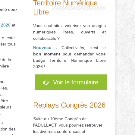
Territoire Numérique
enté deux
Libre
 2020
et
Vous souhaitez valoriser vos usages
à
numériques libres, ouverts et
Le texte
collaboratifs ?
iser tous
Nouveau :
Collectivités, c'est le
bon
moment
pour d
emander votre
 de la
badge Territoire Numérique Libre
nière
2026 !
Voir le formulaire
 au
lles.
ar
'être
Replays Congrès 2026
sieurs
.
Suite au 10ème Congrès de
es
l'ADULLACT, vous pourrez retrouver
ation des
les diverses conférences et