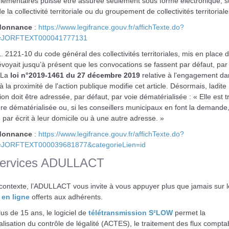
lementaires puisse être assurée seulement sous forme électronique, su
e la collectivité territoriale ou du groupement de collectivités territoriale
rdonnance
:
https://www.legifrance.gouv.fr/affichTexte.do?
e=JORFTEXT000041777131
 L. 2121-10 du code général des collectivités territoriales, mis en place 
voyait jusqu’à présent que les convocations se fassent par défaut, par 
 La
loi n°2019-1461 du 27 décembre 2019
relative à l'engagement dan
 à la proximité de l'action publique modifie cet article. Désormais, ladite
on doit être adressée, par défaut, par voie dématérialisée : « Elle est 
e dématérialisée ou, si les conseillers municipaux en font la demande
par écrit à leur domicile ou à une autre adresse. »
rdonnance
:
https://www.legifrance.gouv.fr/affichTexte.do?
e=JORFTEXT000039681877&categorieLien=id
services ADULLACT
contexte, l’ADULLACT vous invite à vous appuyer plus que jamais sur l
 en ligne
offerts aux adhérents.
us de 15 ans, le logiciel de
télétransmission S²LOW
permet la
lisation du contrôle de légalité (ACTES), le traitement des flux compta