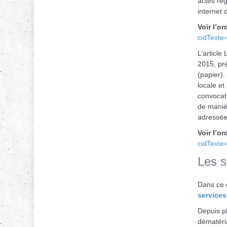
actes rég
internet d
Voir l’o
cidText
L’article
2015, pré
(papier).
locale et
convocati
de manièr
adressée 
Voir l’o
cidText
Les 
Dans ce 
services
Depuis pl
dématéria