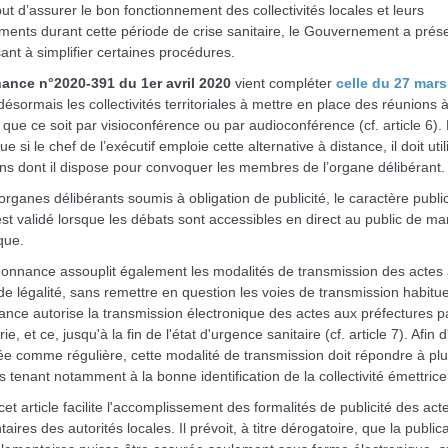
ut d’assurer le bon fonctionnement des collectivités locales et leurs
ments durant cette période de crise sanitaire, le Gouvernement a prés
sant à simplifier certaines procédures.
ance n°2020-391 du 1er avril 2020
vient compléter
celle du 27 mars
désormais les collectivités territoriales à mettre en place des réunions 
 que ce soit par visioconférence ou par audioconférence (cf. article 6). 
e si le chef de l’exécutif emploie cette alternative à distance, il doit util
ns dont il dispose pour convoquer les membres de l’organe délibérant.
organes délibérants soumis à obligation de publicité, le caractère public
st validé lorsque les débats sont accessibles en direct au public de ma
que.
donnance assouplit également les modalités de transmission des actes
de légalité, sans remettre en question les voies de transmission habitue
nce autorise la transmission électronique des actes aux préfectures p
, et ce, jusqu'à la fin de l'état d'urgence sanitaire (cf. article 7). Afin d
e comme régulière, cette modalité de transmission doit répondre à plu
 tenant notamment à la bonne identification de la collectivité émettrice
cet article facilite l'accomplissement des formalités de publicité des act
aires des autorités locales. Il prévoit, à titre dérogatoire, que la public