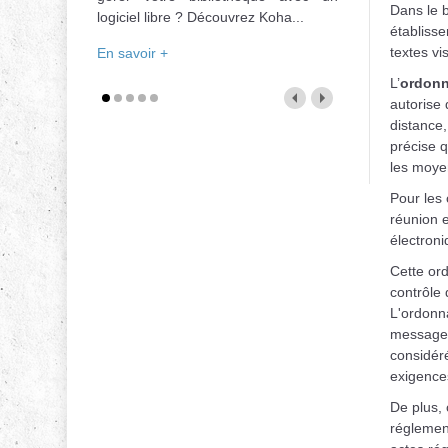
Dans le b
logiciel libre ? Découvrez Koha...
établisse
textes vi
En savoir +
L’
ordonn
autorise 
distance,
précise qu
les moye
Pour les 
réunion e
électroni
Cette or
contrôle 
L'ordonna
messagerie
considéré
exigences
De plus, 
réglement