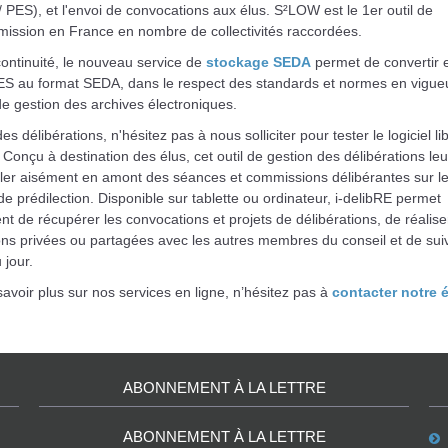
PES), et l'envoi de convocations aux élus. S²LOW est le 1er outil de
mission en France en nombre de collectivités raccordées.
ontinuité, le nouveau service de
stockage SEDA
permet de convertir e
S au format SEDA, dans le respect des standards et normes en vigue
e gestion des archives électroniques.
es délibérations, n'hésitez pas à nous solliciter pour tester le logiciel li
. Conçu à destination des élus, cet outil de gestion des délibérations le
ller aisément en amont des séances et commissions délibérantes sur l
de prédilection. Disponible sur tablette ou ordinateur, i-delibRE permet
 de récupérer les convocations et projets de délibérations, de réalise
ons privées ou partagées avec les autres membres du conseil et de sui
 jour.
avoir plus sur nos services en ligne, n’hésitez pas à
contacter notre 
ABONNEMENT À LA LETTRE
ABONNEMENT À LA LETTRE