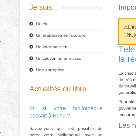
Je suis...
Impor
Un élu
⚠️L'é
Un établissement scolaire
12h. 
Un informaticien
Télét
la r
Un citoyen ou une asso
Une entreprise
La crise 
de très n
du travai
Actualités du libre
générali
Pour aide
Et si votre bibliothèque
gouverne
mesures d
passait à Koha ?
Les n
Saviez-vous qu’il est possible de
gérer votre bibliothèque avec un