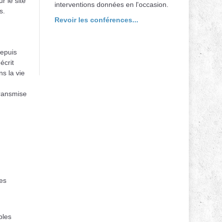
r le site
interventions données en l'occasion.
s.
Revoir les conférences...
depuis
écrit
s la vie
transmise
,
es
bles