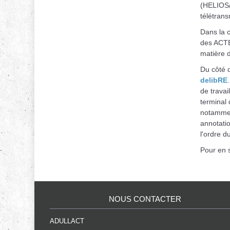
(HELIOS/ 
télétrans
Dans la c
des ACTE
matière d
Du côté d
delibRE
de travai
terminal 
notamment
annotati
l'ordre du
Pour en s
NOUS CONTACTER
ADULLACT