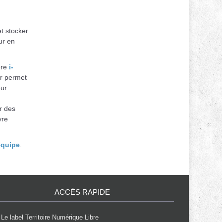
t stocker
ur en
bre
i-
ur permet
eur
r des
vre
équipe
.
ACCÈS RAPIDE
Le label Territoire Numérique Libre